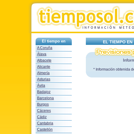
El tiempo en
EL TIEMPO EN
A Coruña
Álava
Infor
Albacete
Alicante
* Información obtenida d
Almería
Asturias
Ávila
Badajoz
Barcelona
Burgos
Cáceres
Cádiz
Cantabria
Castellón