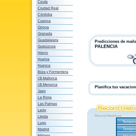
Ceuta
Ciudad Real
Córdoba
Cuenca
Girona
Granada
Guadalajara
Predicciones de mañ
PALENCIA
Guipúzcoa
Hierro
Huelva
Huesca
Ibiza y Formentera
I.B.Mallorca
I.B.Menorca
Planifica tus vacaci
Jaen
La Rioja
Las Palmas
León
Record Históricos
Lleida
Tempera
Lugo
Tempera
Madrid
Málaga