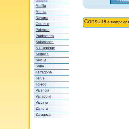
Máxima 
Melilla
Murcia
Navarra
Consulta
el tiempo en 
Ourense
Palencia
Pontevedra
Salamanca
S.C.Tenerife
Segovia
Sevilla
Soria
Tarragona
Teruel
Toledo
Valencia
Valladolid
Vizcaya
Zamora
Zaragoza