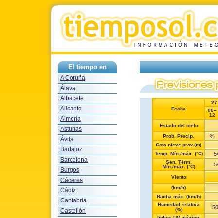
El tiempo en
A Coruña
Álava
Albacete
27
Alicante
Fecha
00–
12
Almería
Estado del cielo
Asturias
Prob. Precip.
%
Ávila
Cota nieve prov.(m)
Badajoz
Temp. Mín./máx. (°C)
5
/
Barcelona
Sen. Térm.
5
/
Mín./máx. (°C)
Burgos
Viento
Cáceres
(km/h)
Cádiz
Racha máx. (km/h)
Cantabria
Humedad relativa
50
(%)
Castellón
Indice UV máximo