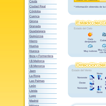
Ceuta
Ciudad Real
* Información obtenida de la
Córdoba
Cuenca
Girona
Granada
Estado del Cielo
Guadalajara
Guipúzcoa
Cielo
Cubie
Hierro
despejado
Huelva
Muy nu
Huesca
Muy nuboso
con ll
Ibiza y Formentera
I.B.Mallorca
I.B.Menorca
Estado del Viento
Jaen
Norte
La Rioja
Noroeste
Las Palmas
Oeste
León
Noroeste
Lleida
Norte
Lugo
Madrid
Málaga