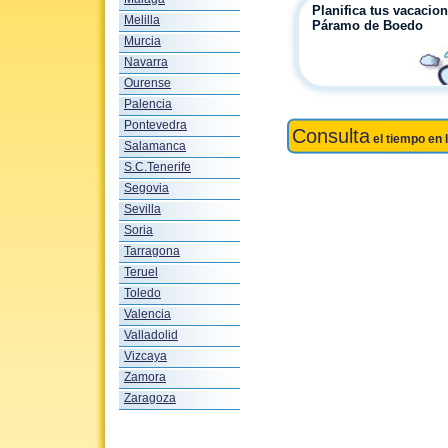
Planifica tus vacacio
Melilla
Páramo de Boedo
Murcia
Navarra
Ourense
Palencia
Pontevedra
Consulta
el tiempo en 
Salamanca
S.C.Tenerife
Segovia
Sevilla
Soria
Tarragona
Teruel
Toledo
Valencia
Valladolid
Vizcaya
Zamora
Zaragoza