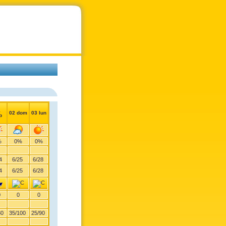
1
02 dom
03 lun
b
%
0%
0%
4
6
/
25
6
/
28
4
6
/
25
6
/
28
0
0
0
80
35
/
100
25
/
90