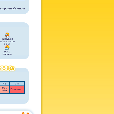
tiempo en Palencia
Intervalos
nubosos con
nieve
Poco
Nuboso
7-8
7-8
Muy
Extremado
Alto