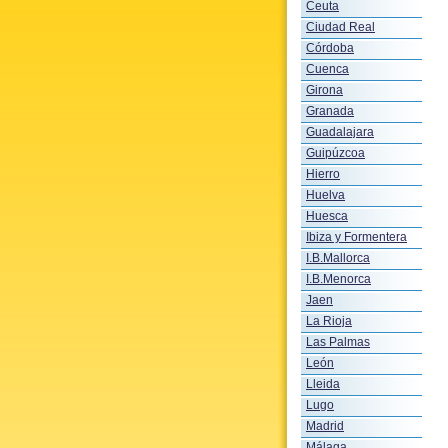
Ceuta
Ciudad Real
Córdoba
Cuenca
Girona
Granada
Guadalajara
Guipúzcoa
Hierro
Huelva
Huesca
Ibiza y Formentera
I.B.Mallorca
I.B.Menorca
Jaen
La Rioja
Las Palmas
León
Lleida
Lugo
Madrid
Málaga