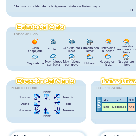
* Información obtenida de la Agencia Estatal de Meteorología
El 
Estado del Cielo
Intervalos
Cielo
Cubierto con
Cubierto con
Intervalos
Cubierto
nubosos con
despejado
lluvia
nieve
nubosos
lluvia
Muy nuboso
Muy nuboso
Nuboso con
Nuboso con
Muy nuboso
Nuboso
con lluvia
con nieve
lluvia
nieve
Estado del Viento
Índice Ultravioleta
Norte
Noroeste
Noreste
2-3
3-4
5-6
Oeste
este
Bajo
Moderado
Alto
Noroeste
Noreste
Norte