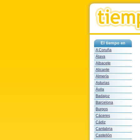
El tiempo en
A Coruña
Álava
Albacete
Alicante
Almería
Asturias
Ávila
Badajoz
Barcelona
Burgos
Cáceres
Cádiz
Cantabria
Castellón