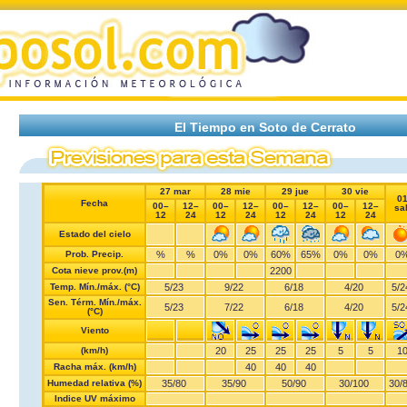
El Tiempo en Soto de Cerrato
27 mar
28 mie
29 jue
30 vie
0
Fecha
00–
12–
00–
12–
00–
12–
00–
12–
sa
12
24
12
24
12
24
12
24
Estado del cielo
Prob. Precip.
%
%
0%
0%
60%
65%
0%
0%
0
Cota nieve prov.(m)
2200
Temp. Mín./máx. (°C)
5
/
23
9
/
22
6
/
18
4
/
20
5
/
2
Sen. Térm. Mín./máx.
5
/
23
7
/
22
6
/
18
4
/
20
5
/
2
(°C)
Viento
(km/h)
20
25
25
25
5
5
1
Racha máx. (km/h)
40
40
40
Humedad relativa (%)
35
/
80
35
/
90
50
/
90
30
/
100
30
/
Indice UV máximo