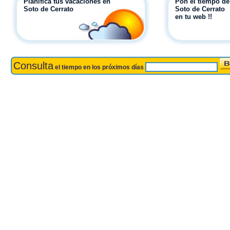
Planifica tus vacaciones en
Pon el tiempo de
Soto de Cerrato
Soto de Cerrato
en tu web !!
Consulta
el tiempo en los próximos días