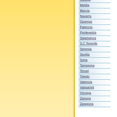
Melilla
Murcia
Navarra
Ourense
Palencia
Pontevedra
Salamanca
S.C.Tenerife
Segovia
Sevilla
Soria
Tarragona
Teruel
Toledo
Valencia
Valladolid
Vizcaya
Zamora
Zaragoza