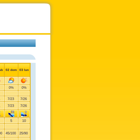
ab
02 dom
03 lun
0%
0%
1
7
/
23
7
/
26
1
7
/
23
7
/
26
5
10
00
45
/
100
25
/
90