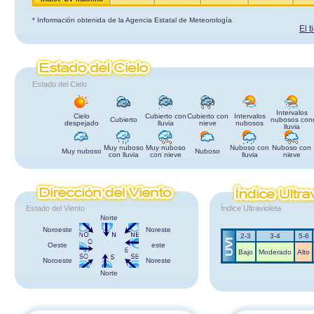
* Información obtenida de la Agencia Estatal de Meteorología
El 
Estado del Cielo
Intervalos
Cielo
Cubierto con
Cubierto con
Intervalos
Cubierto
nubosos con
despejado
lluvia
nieve
nubosos
lluvia
Muy nuboso
Muy nuboso
Nuboso con
Nuboso con
Muy nuboso
Nuboso
con lluvia
con nieve
lluvia
nieve
Estado del Viento
Índice Ultravioleta
Norte
Noroeste
Noreste
2-3
3-4
5-6
Oeste
este
Bajo
Moderado
Alto
Noroeste
Noreste
Norte