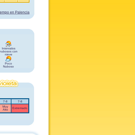
tiempo en Palencia
Intervalos
nubosos con
nieve
Poco
Nuboso
7-8
7-8
Muy
Extremado
Alto