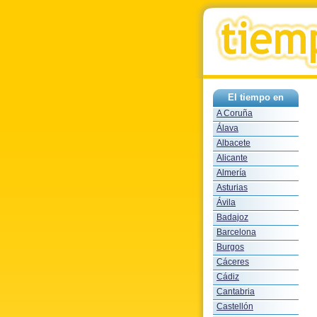
El tiempo en
A Coruña
Álava
Albacete
Alicante
Almería
Asturias
Ávila
Badajoz
Barcelona
Burgos
Cáceres
Cádiz
Cantabria
Castellón