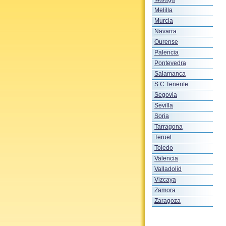
Melilla
Murcia
Navarra
Ourense
Palencia
Pontevedra
Salamanca
S.C.Tenerife
Segovia
Sevilla
Soria
Tarragona
Teruel
Toledo
Valencia
Valladolid
Vizcaya
Zamora
Zaragoza