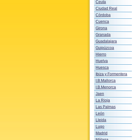
Ceuta
Ciudad Real
Córdoba
Cuenca
Girona
Granada
Guadalajara
Guipúzcoa
Hierro
Huelva
Huesca
Ibiza y Formentera
I.B.Mallorca
I.B.Menorca
Jaen
La Rioja
Las Palmas
León
Lleida
Lugo
Madrid
Málaga