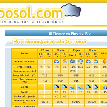
El Tiempo en Pino del Río
27 mar
28 mie
29 jue
30 vie
Fecha
01 s
00–
12–
00–
12–
12–
00–
12–
00–12
12
24
12
24
24
12
24
Estado del cielo
Prob. Precip.
%
%
0%
0%
100%
85%
5%
0%
0%
Cota nieve prov.(m)
2200
Temp. Mín./máx. (°C)
7
/
18
8
/
20
6
/
15
6
/
18
4
/
2
Sen. Térm. Mín./máx.
7
/
18
6
/
20
6
/
15
6
/
18
4
/
2
(°C)
Viento
(km/h)
25
25
15
15
15
10
15
Racha máx. (km/h)
40
40
Humedad relativa
65
/
75
35
/
90
60
/
100
35
/
100
35
/
1
(%)
Indice UV máximo