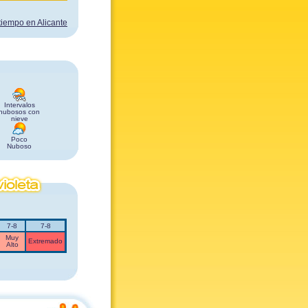
 tiempo en Alicante
Intervalos
nubosos con
nieve
Poco
Nuboso
7-8
7-8
Muy
Extremado
Alto