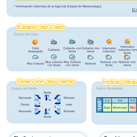
* Información obtenida de la Agencia Estatal de Meteorología
El
Estado del Cielo
Intervalos
Cielo
Cubierto con
Cubierto con
Intervalos
Cubierto
nubosos con
despejado
lluvia
nieve
nubosos
lluvia
Muy nuboso
Muy nuboso
Nuboso con
Nuboso con
Muy nuboso
Nuboso
con lluvia
con nieve
lluvia
nieve
Estado del Viento
Índice Ultravioleta
Norte
Noroeste
Noreste
2-3
3-4
5-6
Oeste
este
Bajo
Moderado
Alto
Noroeste
Noreste
Norte