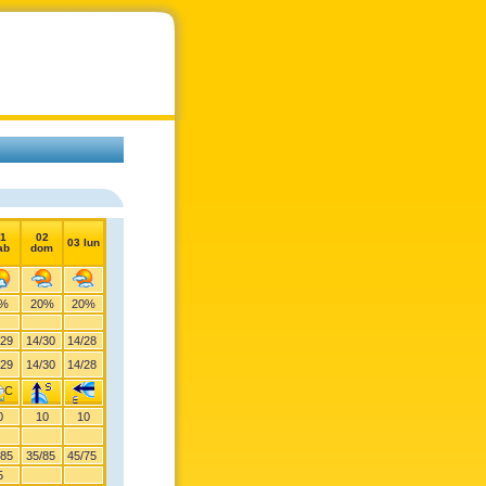
1
02
03 lun
ab
dom
%
20%
20%
29
14
/
30
14
/
28
29
14
/
30
14
/
28
0
10
10
85
35
/
85
45
/
75
5