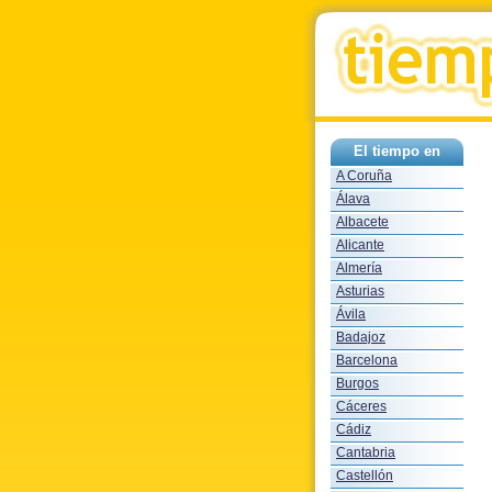
El tiempo en
A Coruña
Álava
Albacete
Alicante
Almería
Asturias
Ávila
Badajoz
Barcelona
Burgos
Cáceres
Cádiz
Cantabria
Castellón