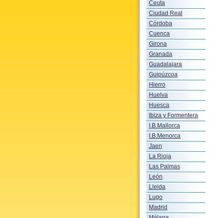
Ceuta
Ciudad Real
Córdoba
Cuenca
Girona
Granada
Guadalajara
Guipúzcoa
Hierro
Huelva
Huesca
Ibiza y Formentera
I.B.Mallorca
I.B.Menorca
Jaen
La Rioja
Las Palmas
León
Lleida
Lugo
Madrid
Málaga