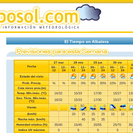
El Tiempo en Albatera
27 mar
28 mie
29 jue
30 vie
0
Fecha
00–
12–
00–
12–
00–
12–
00–
12–
s
12
24
12
24
12
24
12
24
Estado del cielo
Prob. Precip.
%
%
0%
0%
0%
30%
10%
20%
5
Cota nieve prov.(m)
Temp. Mín./máx. (°C)
16
/
32
15
/
33
17
/
30
15
/
27
13
/
Sen. Térm. Mín./máx.
16
/
32
15
/
33
17
/
30
15
/
27
13
/
(°C)
Viento
(km/h)
20
25
25
25
15
10
Racha máx. (km/h)
40
35
35
Humedad relativa (%)
35
/
40
15
/
45
20
/
55
25
/
70
35
/
Indice UV máximo
5
5
5
5