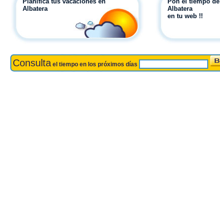
Planifica tus vacaciones en
Pon el tiempo de
Albatera
Albatera
en tu web !!
Consulta
el tiempo en los próximos días