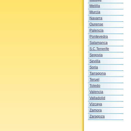
Melilla
Murcia
Navarra
Ourense
Palencia
Pontevedra
Salamanca
S.C.Tenerife
Segovia
Sevilla
Soria
Tarragona
Teruel
Toledo
Valencia
Valladolid
Vizcaya
Zamora
Zaragoza