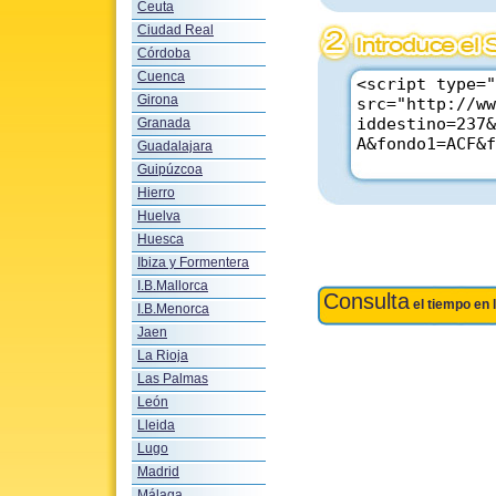
Ceuta
Ciudad Real
Córdoba
Cuenca
Girona
Granada
Guadalajara
Guipúzcoa
Hierro
Huelva
Huesca
Ibiza y Formentera
I.B.Mallorca
Consulta
el tiempo en 
I.B.Menorca
Jaen
La Rioja
Las Palmas
León
Lleida
Lugo
Madrid
Málaga