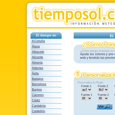
El tiempo en
EL
A Coruña
Álava
¿Cómo pongo el tiempo en 
Albacete
Ajusta los colores y pre
Alicante
web y tendrás las previs
Almería
Asturias
Ávila
Badajoz
Personaliza tu Plugin
Barcelona
Fondo 1
Fondo 2
Burgos
Cáceres
Fuente 1
Fuente 2
Cádiz
Cantabria
Castellón