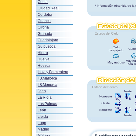
Ceuta
* Información obtenida de la
Ciudad Real
Córdoba
Cuenca
Girona
Granada
Estado del Cielo
Guadalajara
Guipúzcoa
Cielo
Cubie
despejado
Hierro
Huelva
Muy nu
Muy nuboso
con ll
Huesca
Ibiza y Formentera
I.B.Mallorca
I.B.Menorca
Estado del Viento
Jaen
Norte
Noroeste
La Rioja
Oeste
Las Palmas
León
Noroeste
Norte
Lleida
Lugo
Madrid
Málaga