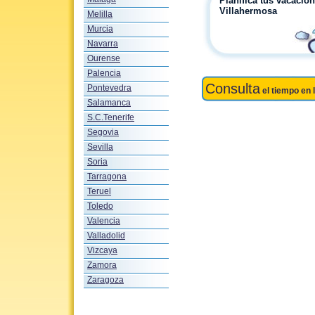
Planifica tus vacacio
Villahermosa
Melilla
Murcia
Navarra
Ourense
Palencia
Consulta
Pontevedra
el tiempo en 
Salamanca
S.C.Tenerife
Segovia
Sevilla
Soria
Tarragona
Teruel
Toledo
Valencia
Valladolid
Vizcaya
Zamora
Zaragoza