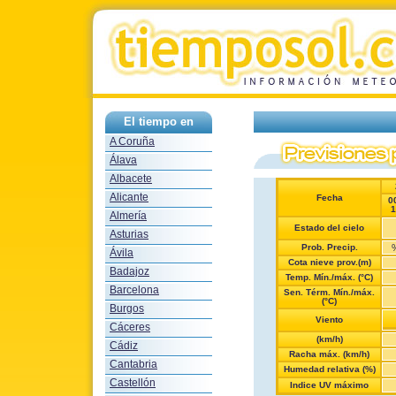
El tiempo en
A Coruña
Álava
Albacete
Alicante
Fecha
0
1
Almería
Estado del cielo
Asturias
Prob. Precip.
Ávila
Cota nieve prov.(m)
Badajoz
Temp. Mín./máx. (°C)
Barcelona
Sen. Térm. Mín./máx.
(°C)
Burgos
Viento
Cáceres
(km/h)
Cádiz
Racha máx. (km/h)
Cantabria
Humedad relativa (%)
Castellón
Indice UV máximo