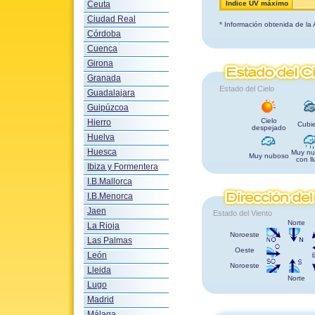
Ceuta
Indice UV máximo
Ciudad Real
* Información obtenida de la
Córdoba
Cuenca
Girona
Granada
Estado del Cielo
Guadalajara
Guipúzcoa
Cielo
Hierro
Cubie
despejado
Huelva
Huesca
Muy nu
Muy nuboso
con ll
Ibiza y Formentera
I.B.Mallorca
I.B.Menorca
Jaen
Estado del Viento
Norte
La Rioja
Noroeste
Las Palmas
Oeste
León
Noroeste
Lleida
Norte
Lugo
Madrid
Málaga