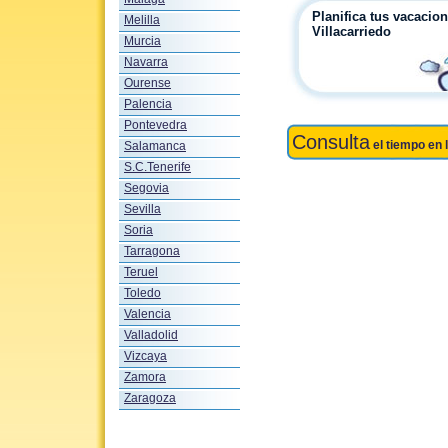
Planifica tus vacacio
Melilla
Villacarriedo
Murcia
Navarra
Ourense
Palencia
Pontevedra
Consulta
el tiempo en 
Salamanca
S.C.Tenerife
Segovia
Sevilla
Soria
Tarragona
Teruel
Toledo
Valencia
Valladolid
Vizcaya
Zamora
Zaragoza