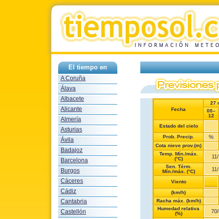
El tiempo en
A Coruña
Álava
Albacete
27 
Alicante
Fecha
00–
12
Almería
Estado del cielo
Asturias
Prob. Precip.
%
Ávila
Cota nieve prov.(m)
Badajoz
Temp. Mín./máx.
11
/
(°C)
Barcelona
Sen. Térm.
11
/
Burgos
Mín./máx. (°C)
Cáceres
Viento
Cádiz
(km/h)
Cantabria
Racha máx. (km/h)
Humedad relativa
Castellón
70
/
(%)