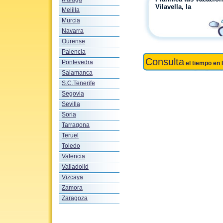
Vilavella, la
Melilla
Murcia
Navarra
Ourense
Palencia
Consulta
Pontevedra
el tiempo en 
Salamanca
S.C.Tenerife
Segovia
Sevilla
Soria
Tarragona
Teruel
Toledo
Valencia
Valladolid
Vizcaya
Zamora
Zaragoza