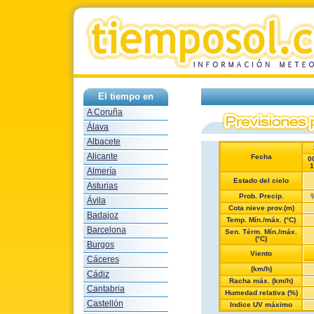
El tiempo en
A Coruña
Álava
Albacete
Alicante
Fecha
0
1
Almería
Estado del cielo
Asturias
Prob. Precip.
Ávila
Cota nieve prov.(m)
Badajoz
Temp. Mín./máx. (°C)
Barcelona
Sen. Térm. Mín./máx.
(°C)
Burgos
Viento
Cáceres
(km/h)
Cádiz
Racha máx. (km/h)
Cantabria
Humedad relativa (%)
Castellón
Indice UV máximo