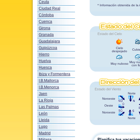
Ceuta
* Información obtenida de la
Ciudad Real
Córdoba
Cuenca
Girona
Estado del Cielo
Granada
Guadalajara
Guipúzcoa
Cielo
Cubie
despejado
Hierro
Huelva
Muy nu
Muy nuboso
con ll
Huesca
Ibiza y Formentera
I.B.Mallorca
I.B.Menorca
Estado del Viento
Jaen
Norte
Noroeste
La Rioja
Oeste
Las Palmas
Noroeste
León
Norte
Lleida
Lugo
Madrid
Planifica tus vacacio
Málaga