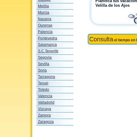
Planifica tus vacacio
Velilla de los Ajos
Melilla
Murcia
Navarra
Ourense
Palencia
Consulta
Pontevedra
el tiempo en 
Salamanca
S.C.Tenerife
Segovia
Sevilla
Soria
Tarragona
Teruel
Toledo
Valencia
Valladolid
Vizcaya
Zamora
Zaragoza