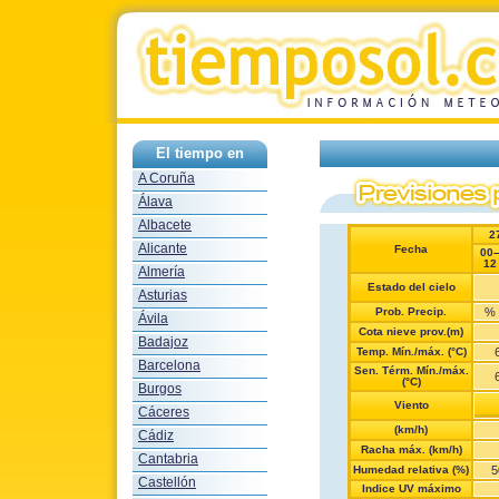
El tiempo en
A Coruña
Álava
Albacete
2
Alicante
Fecha
00
12
Almería
Estado del cielo
Asturias
Prob. Precip.
%
Ávila
Cota nieve prov.(m)
Badajoz
Temp. Mín./máx. (°C)
Barcelona
Sen. Térm. Mín./máx.
(°C)
Burgos
Viento
Cáceres
(km/h)
Cádiz
Racha máx. (km/h)
Cantabria
Humedad relativa (%)
5
Castellón
Indice UV máximo