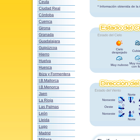
Ceuta
* Información obtenida de la
Ciudad Real
Córdoba
Cuenca
Girona
Granada
Estado del Cielo
Guadalajara
Guipúzcoa
Cielo
Cubie
despejado
Hierro
Huelva
Muy nu
Muy nuboso
con ll
Huesca
Ibiza y Formentera
I.B.Mallorca
I.B.Menorca
Estado del Viento
Jaen
Norte
La Rioja
Noroeste
Las Palmas
Oeste
León
Noroeste
Norte
Lleida
Lugo
Madrid
Málaga