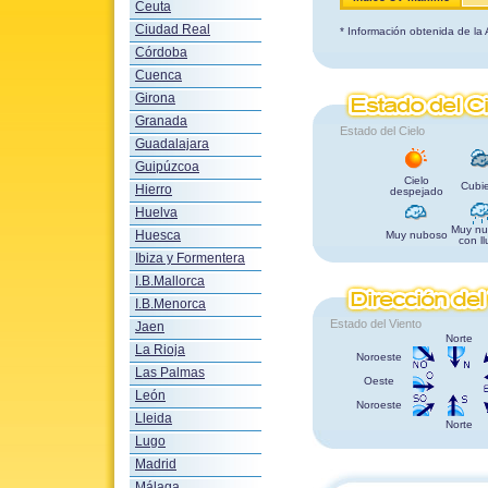
Ceuta
Ciudad Real
* Información obtenida de la
Córdoba
Cuenca
Girona
Granada
Estado del Cielo
Guadalajara
Guipúzcoa
Cielo
Cubie
Hierro
despejado
Huelva
Muy nu
Huesca
Muy nuboso
con ll
Ibiza y Formentera
I.B.Mallorca
I.B.Menorca
Estado del Viento
Jaen
Norte
La Rioja
Noroeste
Las Palmas
Oeste
León
Noroeste
Lleida
Norte
Lugo
Madrid
Málaga