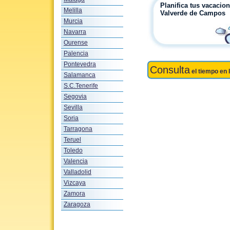
Planifica tus vacacio
Melilla
Valverde de Campos
Murcia
Navarra
Ourense
Palencia
Pontevedra
Consulta
el tiempo en 
Salamanca
S.C.Tenerife
Segovia
Sevilla
Soria
Tarragona
Teruel
Toledo
Valencia
Valladolid
Vizcaya
Zamora
Zaragoza