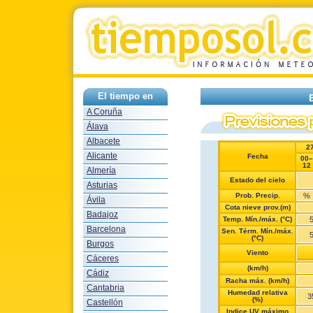
El tiempo en
A Coruña
Álava
Albacete
2
Alicante
Fecha
00–
12
Almería
Estado del cielo
Asturias
Prob. Precip.
%
Ávila
Cota nieve prov.(m)
Badajoz
Temp. Mín./máx. (°C)
Barcelona
Sen. Térm. Mín./máx.
(°C)
Burgos
Viento
Cáceres
(km/h)
Cádiz
Racha máx. (km/h)
Cantabria
Humedad relativa
3
(%)
Castellón
Indice UV máximo