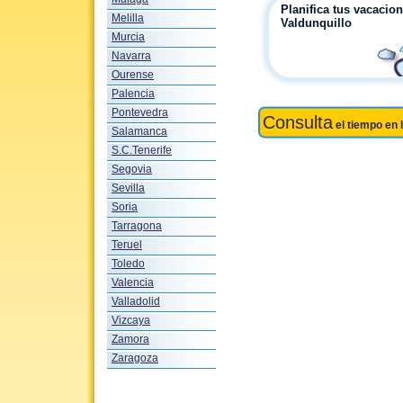
Planifica tus vacacio
Melilla
Valdunquillo
Murcia
Navarra
Ourense
Palencia
Pontevedra
Consulta
el tiempo en 
Salamanca
S.C.Tenerife
Segovia
Sevilla
Soria
Tarragona
Teruel
Toledo
Valencia
Valladolid
Vizcaya
Zamora
Zaragoza