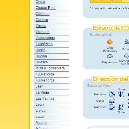
Ceuta
Ciudad Real
* Información obtenida de la
Córdoba
Cuenca
Girona
Granada
Estado del Cielo
Guadalajara
Guipúzcoa
Cielo
Cubie
Hierro
despejado
Huelva
Muy nu
Huesca
Muy nuboso
con ll
Ibiza y Formentera
I.B.Mallorca
I.B.Menorca
Estado del Viento
Jaen
Norte
La Rioja
Noroeste
Las Palmas
Oeste
León
Noroeste
Lleida
Norte
Lugo
Madrid
Málaga