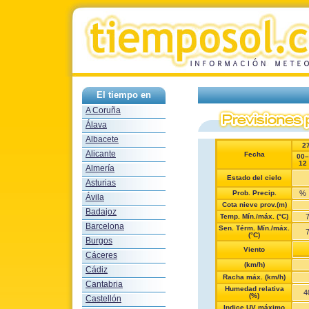
El tiempo en
A Coruña
Álava
Albacete
2
Alicante
Fecha
00–
12
Almería
Estado del cielo
Asturias
Prob. Precip.
%
Ávila
Cota nieve prov.(m)
Badajoz
Temp. Mín./máx. (°C)
Barcelona
Sen. Térm. Mín./máx.
(°C)
Burgos
Viento
Cáceres
(km/h)
Cádiz
Racha máx. (km/h)
Cantabria
Humedad relativa
4
(%)
Castellón
Indice UV máximo