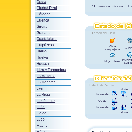
Ceuta
* Información obtenida de la
Ciudad Real
Córdoba
Cuenca
Girona
Granada
Estado del Cielo
Guadalajara
Guipúzcoa
Cielo
Cubie
despejado
Hierro
Huelva
Muy nu
Muy nuboso
con ll
Huesca
Ibiza y Formentera
I.B.Mallorca
I.B.Menorca
Estado del Viento
Jaen
Norte
La Rioja
Noroeste
Las Palmas
Oeste
León
Noroeste
Norte
Lleida
Lugo
Madrid
Málaga