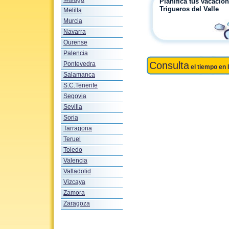
Planifica tus vacacio
Trigueros del Valle
Melilla
Murcia
Navarra
Ourense
Palencia
Consulta
Pontevedra
el tiempo en 
Salamanca
S.C.Tenerife
Segovia
Sevilla
Soria
Tarragona
Teruel
Toledo
Valencia
Valladolid
Vizcaya
Zamora
Zaragoza