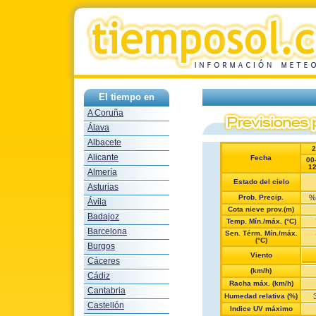
El tiempo en
A Coruña
Álava
Albacete
2
Alicante
Fecha
00
1
Almería
Estado del cielo
Asturias
Prob. Precip.
%
Ávila
Cota nieve prov.(m)
Badajoz
Temp. Mín./máx. (°C)
Barcelona
Sen. Térm. Mín./máx.
(°C)
Burgos
Viento
Cáceres
(km/h)
Cádiz
Racha máx. (km/h)
Cantabria
Humedad relativa (%)
Castellón
Indice UV máximo