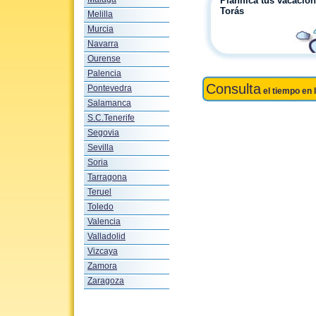
Planifica tus vacacio
Torás
Melilla
Murcia
Navarra
Ourense
Palencia
Consulta
Pontevedra
el tiempo en 
Salamanca
S.C.Tenerife
Segovia
Sevilla
Soria
Tarragona
Teruel
Toledo
Valencia
Valladolid
Vizcaya
Zamora
Zaragoza