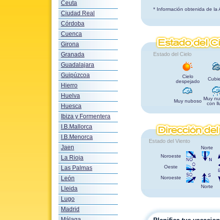
Ceuta
* Información obtenida de la
Ciudad Real
Córdoba
Cuenca
Girona
Granada
Estado del Cielo
Guadalajara
Guipúzcoa
Cielo
Cubie
despejado
Hierro
Huelva
Muy nu
Muy nuboso
con ll
Huesca
Ibiza y Formentera
I.B.Mallorca
I.B.Menorca
Estado del Viento
Jaen
Norte
Noroeste
La Rioja
Oeste
Las Palmas
León
Noroeste
Norte
Lleida
Lugo
Madrid
Málaga