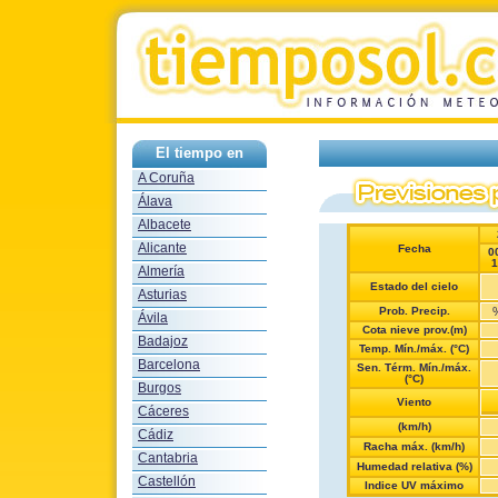
El tiempo en
A Coruña
Álava
Albacete
Alicante
Fecha
0
1
Almería
Estado del cielo
Asturias
Prob. Precip.
Ávila
Cota nieve prov.(m)
Badajoz
Temp. Mín./máx. (°C)
Barcelona
Sen. Térm. Mín./máx.
(°C)
Burgos
Viento
Cáceres
(km/h)
Cádiz
Racha máx. (km/h)
Cantabria
Humedad relativa (%)
Castellón
Indice UV máximo