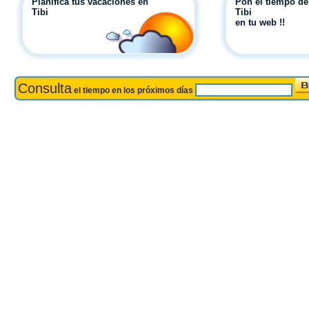
Planifica tus vacaciones en
Pon el tiempo de
Tibi
Tibi
en tu web !!
Consulta
el tiempo en los próximos días