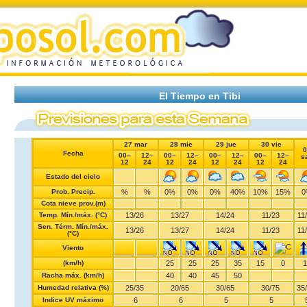
El Tiempo en Tibi
27 mar
28 mie
29 jue
30 vie
0
Fecha
00–
12–
00–
12–
00–
12–
00–
12–
s
12
24
12
24
12
24
12
24
Estado del cielo
Prob. Precip.
%
%
0%
0%
0%
40%
10%
15%
0
Cota nieve prov.(m)
Temp. Mín./máx. (°C)
13
/
26
13
/
27
14
/
24
11
/
23
11
/
Sen. Térm. Mín./máx.
13
/
26
13
/
27
14
/
24
11
/
23
11
/
(°C)
Viento
(km/h)
25
25
25
35
15
0
1
Racha máx. (km/h)
40
40
45
50
Humedad relativa (%)
25
/
35
20
/
65
30
/
65
30
/
75
35
/
Indice UV máximo
6
6
5
5