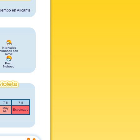
 tiempo en Alicante
Intervalos
nubosos con
nieve
Poco
Nuboso
7-8
7-8
Muy
Extremado
Alto