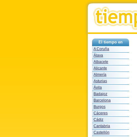
El tiempo en
A Coruña
Álava
Albacete
Alicante
Almería
Asturias
Ávila
Badajoz
Barcelona
Burgos
Cáceres
Cádiz
Cantabria
Castellón