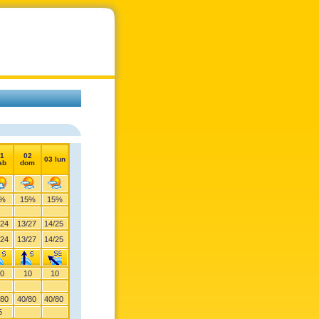
1
02
03 lun
ab
dom
%
15%
15%
24
13
/
27
14
/
25
24
13
/
27
14
/
25
0
10
10
80
40
/
80
40
/
80
5