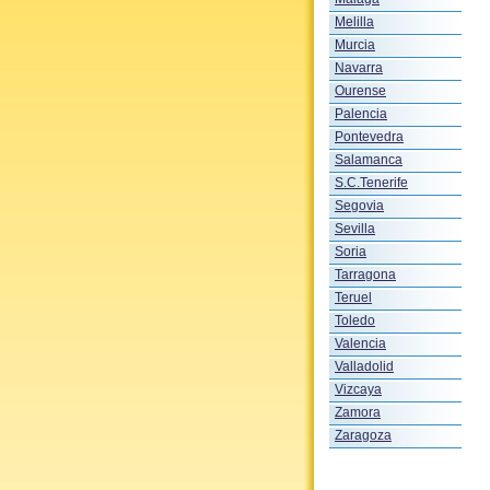
Melilla
Murcia
Navarra
Ourense
Palencia
Pontevedra
Salamanca
S.C.Tenerife
Segovia
Sevilla
Soria
Tarragona
Teruel
Toledo
Valencia
Valladolid
Vizcaya
Zamora
Zaragoza