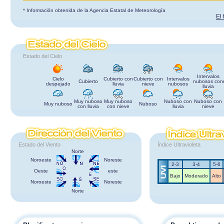
* Información obtenida de la Agencia Estatal de Meteorología
El
Estado del Cielo
Intervalos
Cielo
Cubierto con
Cubierto con
Intervalos
Cubierto
nubosos con
despejado
lluvia
nieve
nubosos
lluvia
Muy nuboso
Muy nuboso
Nuboso con
Nuboso con
Muy nuboso
Nuboso
con lluvia
con nieve
lluvia
nieve
Estado del Viento
Índice Ultravioleta
Norte
Noroeste
Noreste
2-3
3-4
5-6
Oeste
este
Bajo
Moderado
Alto
Noroeste
Noreste
Norte