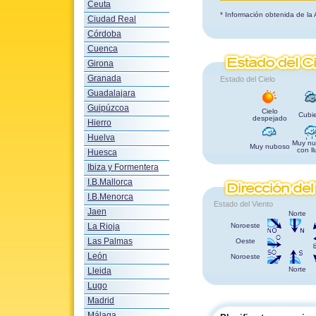
Ceuta
* Información obtenida de la
Ciudad Real
Córdoba
Cuenca
Girona
Granada
Estado del Cielo
Guadalajara
Guipúzcoa
Cielo
Cubie
despejado
Hierro
Huelva
Muy nu
Muy nuboso
con ll
Huesca
Ibiza y Formentera
I.B.Mallorca
I.B.Menorca
Estado del Viento
Jaen
Norte
La Rioja
Noroeste
Las Palmas
Oeste
León
Noroeste
Norte
Lleida
Lugo
Madrid
Málaga