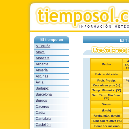
El tiempo en
El T
A Coruña
Álava
Albacete
2
Alicante
Fecha
00
1
Almería
Estado del cielo
Asturias
Prob. Precip.
%
Ávila
Cota nieve prov.(m)
Badajoz
Temp. Mín./máx. (°C)
Barcelona
Sen. Térm. Mín./máx.
(°C)
Burgos
Viento
Cáceres
(km/h)
Cádiz
Racha máx. (km/h)
Cantabria
Humedad relativa (%)
Castellón
Indice UV máximo