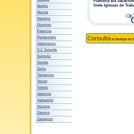
Planifica tus vacacio
Siete Iglesias de Tra
Melilla
Murcia
Navarra
Ourense
Palencia
Consulta
Pontevedra
el tiempo en 
Salamanca
S.C.Tenerife
Segovia
Sevilla
Soria
Tarragona
Teruel
Toledo
Valencia
Valladolid
Vizcaya
Zamora
Zaragoza