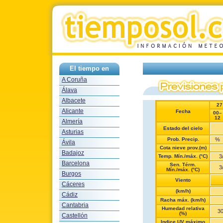
El tiempo en
A Coruña
Álava
Albacete
27
Alicante
Fecha
00–
12
Almería
Estado del cielo
Asturias
Prob. Precip.
%
Ávila
Cota nieve prov.(m)
Badajoz
Temp. Mín./máx. (°C)
3
Barcelona
Sen. Térm.
3
Mín./máx. (°C)
Burgos
Viento
Cáceres
(km/h)
Cádiz
Racha máx. (km/h)
Cantabria
Humedad relativa
3
(%)
Castellón
Indice UV máximo