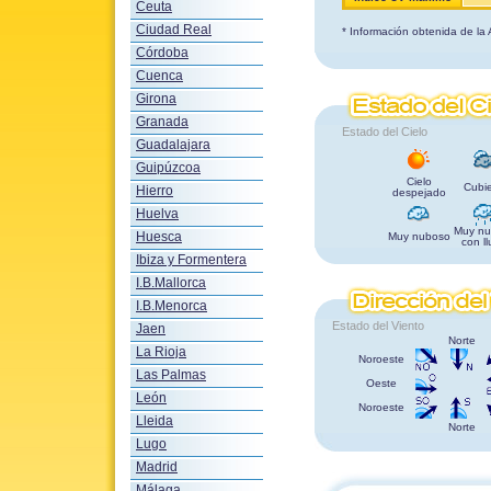
Ceuta
Ciudad Real
* Información obtenida de la
Córdoba
Cuenca
Girona
Granada
Estado del Cielo
Guadalajara
Guipúzcoa
Cielo
Cubie
Hierro
despejado
Huelva
Muy nu
Huesca
Muy nuboso
con ll
Ibiza y Formentera
I.B.Mallorca
I.B.Menorca
Estado del Viento
Jaen
Norte
La Rioja
Noroeste
Las Palmas
Oeste
León
Noroeste
Lleida
Norte
Lugo
Madrid
Málaga