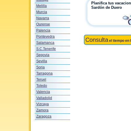
Planifica tus vacacio
Melilla
Sardón de Duero
Murcia
Navarra
Ourense
Palencia
Pontevedra
Consulta
el tiempo en 
Salamanca
S.C.Tenerife
Segovia
Sevilla
Soria
Tarragona
Teruel
Toledo
Valencia
Valladolid
Vizcaya
Zamora
Zaragoza