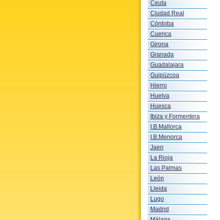
Ceuta
Ciudad Real
Córdoba
Cuenca
Girona
Granada
Guadalajara
Guipúzcoa
Hierro
Huelva
Huesca
Ibiza y Formentera
I.B.Mallorca
I.B.Menorca
Jaen
La Rioja
Las Palmas
León
Lleida
Lugo
Madrid
Málaga