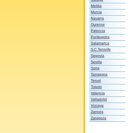
Melilla
Murcia
Navarra
Ourense
Palencia
Pontevedra
Salamanca
S.C.Tenerife
Segovia
Sevilla
Soria
Tarragona
Teruel
Toledo
Valencia
Valladolid
Vizcaya
Zamora
Zaragoza