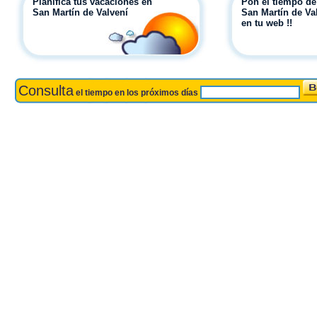
Planifica tus vacaciones en
Pon el tiempo de
San Martín de Valvení
San Martín de Va
en tu web !!
Consulta
el tiempo en los próximos días