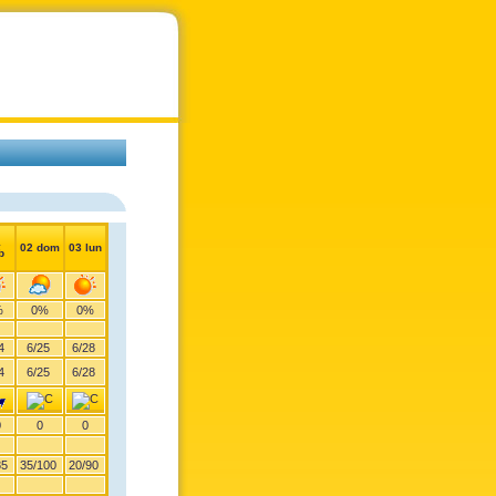
1
02 dom
03 lun
b
%
0%
0%
4
6
/
25
6
/
28
4
6
/
25
6
/
28
0
0
0
85
35
/
100
20
/
90