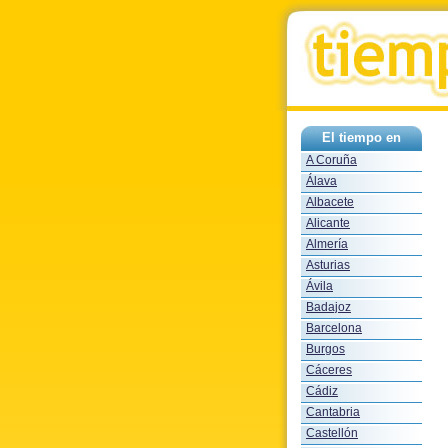
El tiempo en
A Coruña
Álava
Albacete
Alicante
Almería
Asturias
Ávila
Badajoz
Barcelona
Burgos
Cáceres
Cádiz
Cantabria
Castellón