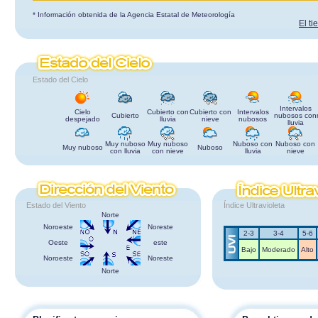
* Información obtenida de la Agencia Estatal de Meteorología
El t
Estado del Cielo
Intervalos
Cielo
Cubierto con
Cubierto con
Intervalos
Cubierto
nubosos con
despejado
lluvia
nieve
nubosos
lluvia
Muy nuboso
Muy nuboso
Nuboso con
Nuboso con
Muy nuboso
Nuboso
con lluvia
con nieve
lluvia
nieve
Estado del Viento
Índice Ultravioleta
Norte
Noroeste
Noreste
2-3
3-4
5-6
Oeste
este
Bajo
Moderado
Alto
Noroeste
Noreste
Norte