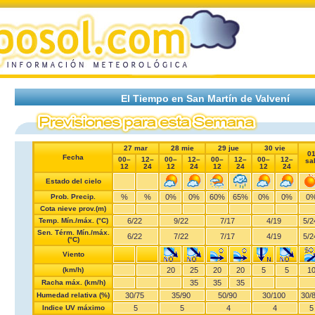
El Tiempo en San Martín de Valvení
27 mar
28 mie
29 jue
30 vie
0
Fecha
00–
12–
00–
12–
00–
12–
00–
12–
sa
12
24
12
24
12
24
12
24
Estado del cielo
Prob. Precip.
%
%
0%
0%
60%
65%
0%
0%
0
Cota nieve prov.(m)
Temp. Mín./máx. (°C)
6
/
22
9
/
22
7
/
17
4
/
19
5
/
2
Sen. Térm. Mín./máx.
6
/
22
7
/
22
7
/
17
4
/
19
5
/
2
(°C)
Viento
(km/h)
20
25
20
20
5
5
1
Racha máx. (km/h)
35
35
35
Humedad relativa (%)
30
/
75
35
/
90
50
/
90
30
/
100
30
/
Indice UV máximo
5
5
4
4
5