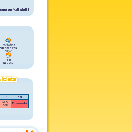
iempo en Valladolid
Intervalos
nubosos con
nieve
Poco
Nuboso
7-8
7-8
Muy
Extremado
Alto