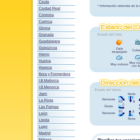
Ceuta
* Información obtenida de la
Ciudad Real
Córdoba
Cuenca
Girona
Granada
Estado del Cielo
Guadalajara
Guipúzcoa
Cielo
Cubie
despejado
Hierro
Huelva
Muy nu
Muy nuboso
con ll
Huesca
Ibiza y Formentera
I.B.Mallorca
I.B.Menorca
Estado del Viento
Jaen
Norte
Noroeste
La Rioja
Oeste
Las Palmas
León
Noroeste
Norte
Lleida
Lugo
Madrid
Málaga