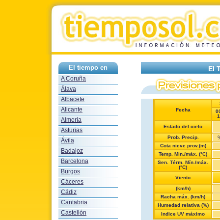
El tiempo en
El 
A Coruña
Álava
Albacete
Alicante
Fecha
0
1
Almería
Estado del cielo
Asturias
Prob. Precip.
Ávila
Cota nieve prov.(m)
Badajoz
Temp. Mín./máx. (°C)
Barcelona
Sen. Térm. Mín./máx.
(°C)
Burgos
Viento
Cáceres
(km/h)
Cádiz
Racha máx. (km/h)
Cantabria
Humedad relativa (%)
Castellón
Indice UV máximo