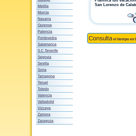
Planifica tus vacacio
San Lorenzo de Calat
Melilla
Murcia
Navarra
Ourense
Palencia
Consulta
Pontevedra
el tiempo en 
Salamanca
S.C.Tenerife
Segovia
Sevilla
Soria
Tarragona
Teruel
Toledo
Valencia
Valladolid
Vizcaya
Zamora
Zaragoza