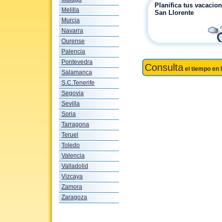
Planifica tus vacacio
Melilla
San Llorente
Murcia
Navarra
Ourense
Palencia
Pontevedra
Consulta
el tiempo en 
Salamanca
S.C.Tenerife
Segovia
Sevilla
Soria
Tarragona
Teruel
Toledo
Valencia
Valladolid
Vizcaya
Zamora
Zaragoza