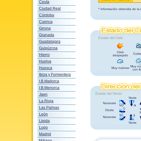
Ceuta
Ciudad Real
* Información obtenida de la
Córdoba
Cuenca
Girona
Granada
Estado del Cielo
Guadalajara
Guipúzcoa
Cielo
Cubie
Hierro
despejado
Huelva
Muy nu
Huesca
Muy nuboso
con ll
Ibiza y Formentera
I.B.Mallorca
I.B.Menorca
Estado del Viento
Jaen
Norte
La Rioja
Noroeste
Las Palmas
Oeste
León
Noroeste
Lleida
Norte
Lugo
Madrid
Málaga