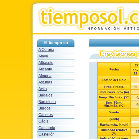
El tiempo en
A Coruña
Álava
Albacete
27
Alicante
Fecha
00–
12
Almería
Estado del cielo
Asturias
Prob. Precip.
%
Ávila
Cota nieve prov.(m)
Badajoz
Temp. Mín./máx. (°C)
4
Barcelona
Sen. Térm.
4
Mín./máx. (°C)
Burgos
Viento
Cáceres
(km/h)
Cádiz
Racha máx. (km/h)
Cantabria
Humedad relativa
3
(%)
Castellón
Indice UV máximo