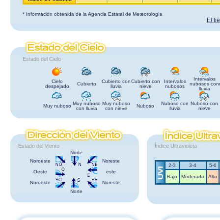
* Información obtenida de la Agencia Estatal de Meteorología
El t
Estado del Cielo
Intervalos
Cielo
Cubierto con
Cubierto con
Intervalos
Cubierto
nubosos con
despejado
lluvia
nieve
nubosos
lluvia
Muy nuboso
Muy nuboso
Nuboso con
Nuboso con
Muy nuboso
Nuboso
con lluvia
con nieve
lluvia
nieve
Estado del Viento
Índice Ultravioleta
Norte
Noroeste
Noreste
2-3
3-4
5-6
Oeste
este
Bajo
Moderado
Alto
Noroeste
Noreste
Norte