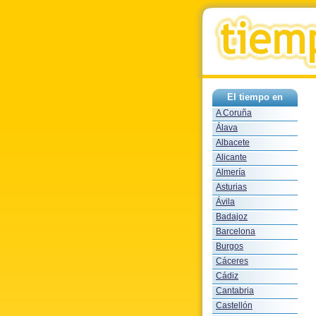
El tiempo en
A Coruña
Álava
Albacete
Alicante
Almería
Asturias
Ávila
Badajoz
Barcelona
Burgos
Cáceres
Cádiz
Cantabria
Castellón