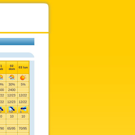
01
02
03 lun
ab
dom
0%
30%
5%
500
2400
/
22
12
/
23
12
/
22
/
22
12
/
23
12
/
22
10
10
10
/
90
65
/
95
70
/
95