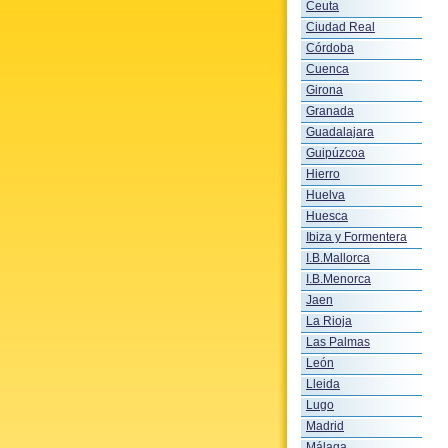
Ceuta
Ciudad Real
Córdoba
Cuenca
Girona
Granada
Guadalajara
Guipúzcoa
Hierro
Huelva
Huesca
Ibiza y Formentera
I.B.Mallorca
I.B.Menorca
Jaen
La Rioja
Las Palmas
León
Lleida
Lugo
Madrid
Málaga