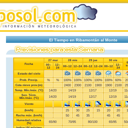
El Tiempo en Ribamontán al Monte
27 mar
28 mie
29 jue
30 vie
Fecha
00–
12–
12–
s
00–12
12–24
00–12
12–24
00–12
12
24
24
Estado del cielo
Prob. Precip.
%
%
100%
100%
100%
100%
100%
60%
2
Cota nieve prov.(m)
2400
2300
2100
1900
1900
2100
2
Temp. Mín./máx. (°C)
14
/
20
14
/
19
12
/
17
12
/
19
11
Sen. Térm.
14
/
20
14
/
19
12
/
17
12
/
19
11
Mín./máx. (°C)
Viento
(km/h)
25
30
25
15
20
20
Racha máx. (km/h)
50
45
35
45
45
Humedad relativa
65
/
90
70
/
95
80
/
100
65
/
95
50
(%)
Indice UV máximo