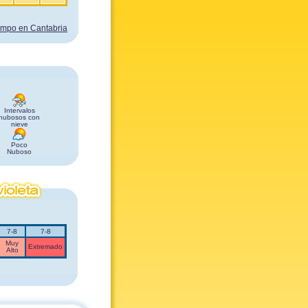
iempo en Cantabria
Intervalos
nubosos con
nieve
Poco
Nuboso
7-8
7-8
Muy
Extremado
Alto