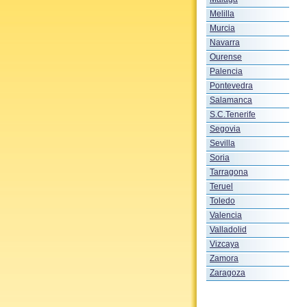
Melilla
Murcia
Navarra
Ourense
Palencia
Pontevedra
Salamanca
S.C.Tenerife
Segovia
Sevilla
Soria
Tarragona
Teruel
Toledo
Valencia
Valladolid
Vizcaya
Zamora
Zaragoza