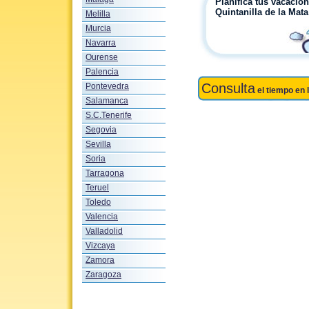
Planifica tus vacacio
Quintanilla de la Mata
Melilla
Murcia
Navarra
Ourense
Palencia
Consulta
Pontevedra
el tiempo en 
Salamanca
S.C.Tenerife
Segovia
Sevilla
Soria
Tarragona
Teruel
Toledo
Valencia
Valladolid
Vizcaya
Zamora
Zaragoza