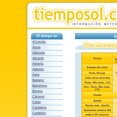
El tiempo en
E
A Coruña
Álava
Albacete
Alicante
Fecha
0
1
Almería
Estado del cielo
Asturias
Prob. Precip.
Ávila
Cota nieve prov.(m)
Badajoz
Temp. Mín./máx. (°C)
Barcelona
Sen. Térm. Mín./máx.
(°C)
Burgos
Viento
Cáceres
(km/h)
Cádiz
Racha máx. (km/h)
Cantabria
Humedad relativa (%)
Castellón
Indice UV máximo