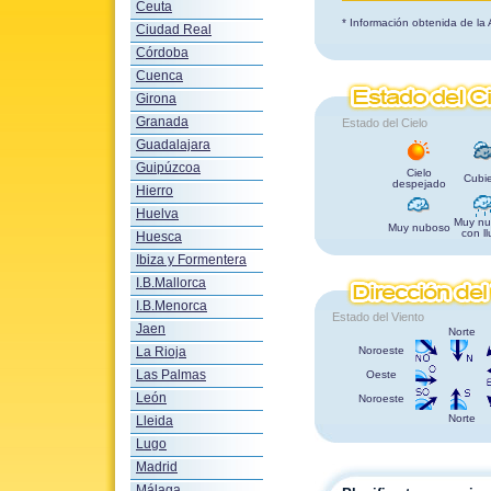
Ceuta
* Información obtenida de la
Ciudad Real
Córdoba
Cuenca
Girona
Granada
Estado del Cielo
Guadalajara
Guipúzcoa
Cielo
Cubie
despejado
Hierro
Huelva
Muy nu
Muy nuboso
con ll
Huesca
Ibiza y Formentera
I.B.Mallorca
I.B.Menorca
Estado del Viento
Jaen
Norte
La Rioja
Noroeste
Las Palmas
Oeste
León
Noroeste
Norte
Lleida
Lugo
Madrid
Málaga