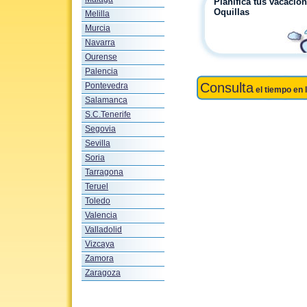
Planifica tus vacacio
Oquillas
Melilla
Murcia
Navarra
Ourense
Palencia
Consulta
Pontevedra
el tiempo en 
Salamanca
S.C.Tenerife
Segovia
Sevilla
Soria
Tarragona
Teruel
Toledo
Valencia
Valladolid
Vizcaya
Zamora
Zaragoza