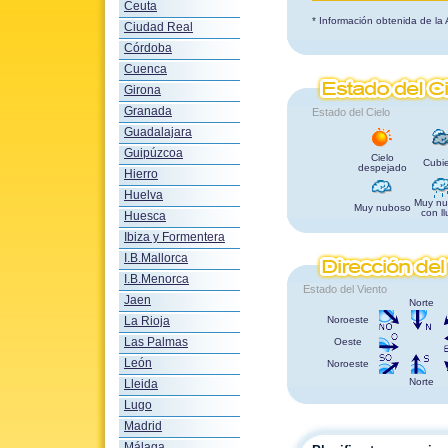
Ceuta
* Información obtenida de la
Ciudad Real
Córdoba
Cuenca
Girona
Granada
Estado del Cielo
Guadalajara
Guipúzcoa
Cielo
Cubie
despejado
Hierro
Huelva
Muy nu
Muy nuboso
con ll
Huesca
Ibiza y Formentera
I.B.Mallorca
I.B.Menorca
Estado del Viento
Jaen
Norte
La Rioja
Noroeste
Las Palmas
Oeste
León
Noroeste
Norte
Lleida
Lugo
Madrid
Málaga