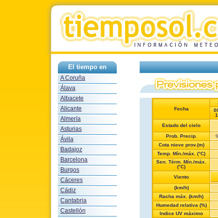
El tiempo en
A Coruña
Álava
Albacete
Alicante
Fecha
0
1
Almería
Estado del cielo
Asturias
Prob. Precip.
Ávila
Cota nieve prov.(m)
Badajoz
Temp. Mín./máx. (°C)
Barcelona
Sen. Térm. Mín./máx.
(°C)
Burgos
Viento
Cáceres
(km/h)
Cádiz
Racha máx. (km/h)
Cantabria
Humedad relativa (%)
Castellón
Indice UV máximo