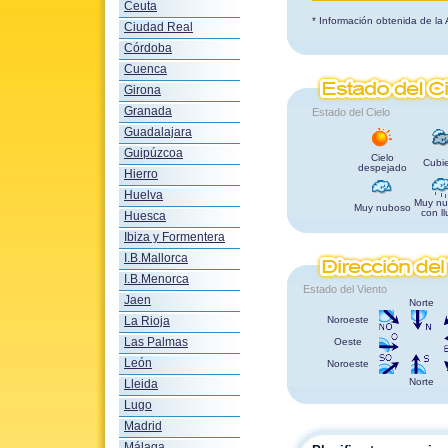
Ceuta
* Información obtenida de la
Ciudad Real
Córdoba
Cuenca
Girona
Granada
Estado del Cielo
Guadalajara
Guipúzcoa
Cielo
Cubie
despejado
Hierro
Huelva
Muy nu
Muy nuboso
con ll
Huesca
Ibiza y Formentera
I.B.Mallorca
I.B.Menorca
Estado del Viento
Jaen
Norte
La Rioja
Noroeste
Las Palmas
Oeste
León
Noroeste
Norte
Lleida
Lugo
Madrid
Málaga