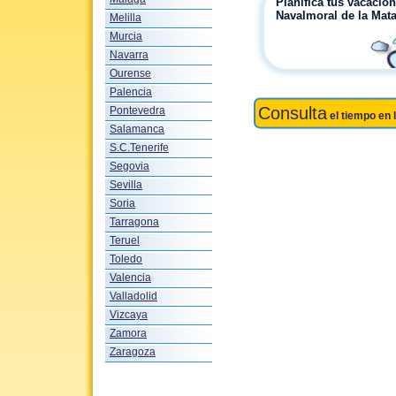
Planifica tus vacacio
Navalmoral de la Mat
Melilla
Murcia
Navarra
Ourense
Palencia
Consulta
Pontevedra
el tiempo en 
Salamanca
S.C.Tenerife
Segovia
Sevilla
Soria
Tarragona
Teruel
Toledo
Valencia
Valladolid
Vizcaya
Zamora
Zaragoza