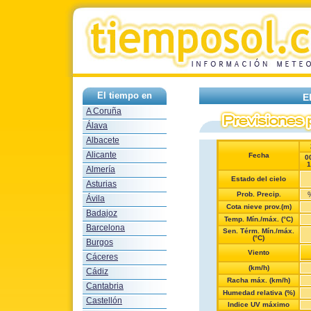
El tiempo en
E
A Coruña
Álava
Albacete
Alicante
Fecha
0
1
Almería
Estado del cielo
Asturias
Prob. Precip.
Ávila
Cota nieve prov.(m)
Badajoz
Temp. Mín./máx. (°C)
Barcelona
Sen. Térm. Mín./máx.
(°C)
Burgos
Viento
Cáceres
(km/h)
Cádiz
Racha máx. (km/h)
Cantabria
Humedad relativa (%)
Castellón
Indice UV máximo