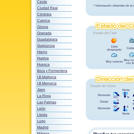
Ceuta
* Información obtenida de la
Ciudad Real
Córdoba
Cuenca
Girona
Granada
Estado del Cielo
Guadalajara
Guipúzcoa
Cielo
Cubie
despejado
Hierro
Huelva
Muy nu
Muy nuboso
con ll
Huesca
Ibiza y Formentera
I.B.Mallorca
I.B.Menorca
Estado del Viento
Jaen
Norte
Noroeste
La Rioja
Oeste
Las Palmas
León
Noroeste
Norte
Lleida
Lugo
Madrid
Málaga