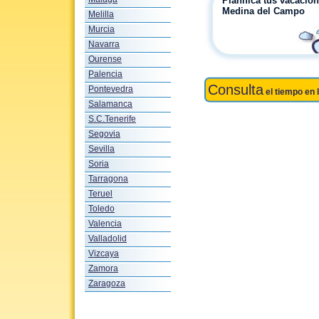
Planifica tus vacacio
Medina del Campo
Melilla
Murcia
Navarra
Ourense
Palencia
Consulta
Pontevedra
el tiempo en 
Salamanca
S.C.Tenerife
Segovia
Sevilla
Soria
Tarragona
Teruel
Toledo
Valencia
Valladolid
Vizcaya
Zamora
Zaragoza