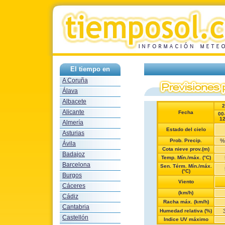
El tiempo en
A Coruña
Álava
Albacete
2
Alicante
Fecha
00
1
Almería
Estado del cielo
Asturias
Prob. Precip.
%
Ávila
Cota nieve prov.(m)
Badajoz
Temp. Mín./máx. (°C)
Barcelona
Sen. Térm. Mín./máx.
(°C)
Burgos
Viento
Cáceres
(km/h)
Cádiz
Racha máx. (km/h)
Cantabria
Humedad relativa (%)
Castellón
Indice UV máximo