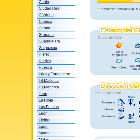
Ceuta
Ciudad Real
* Información obtenida de la
Córdoba
Cuenca
Girona
Granada
Estado del Cielo
Guadalajara
Guipúzcoa
Cielo
Cubie
Hierro
despejado
Huelva
Muy nu
Huesca
Muy nuboso
con ll
Ibiza y Formentera
I.B.Mallorca
I.B.Menorca
Estado del Viento
Jaen
Norte
La Rioja
Noroeste
Las Palmas
Oeste
León
Noroeste
Lleida
Norte
Lugo
Madrid
Málaga