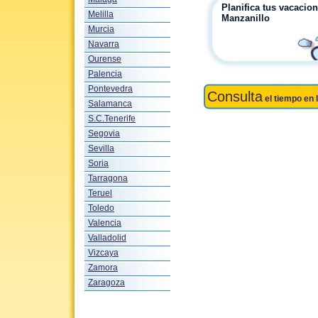
Planifica tus vacacio
Melilla
Manzanillo
Murcia
Navarra
Ourense
Palencia
Pontevedra
Consulta
el tiempo en 
Salamanca
S.C.Tenerife
Segovia
Sevilla
Soria
Tarragona
Teruel
Toledo
Valencia
Valladolid
Vizcaya
Zamora
Zaragoza