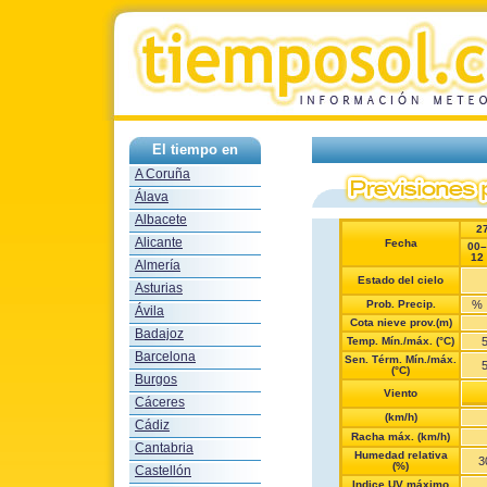
El tiempo en
A Coruña
Álava
Albacete
2
Alicante
Fecha
00–
12
Almería
Estado del cielo
Asturias
Prob. Precip.
%
Ávila
Cota nieve prov.(m)
Badajoz
Temp. Mín./máx. (°C)
Barcelona
Sen. Térm. Mín./máx.
(°C)
Burgos
Viento
Cáceres
(km/h)
Cádiz
Racha máx. (km/h)
Cantabria
Humedad relativa
3
(%)
Castellón
Indice UV máximo