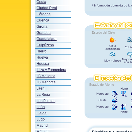
Ceuta
* Información obtenida de la
Ciudad Real
Córdoba
Cuenca
Girona
Granada
Estado del Cielo
Guadalajara
Guipúzcoa
Cielo
Cubie
despejado
Hierro
Huelva
Muy nu
Muy nuboso
con ll
Huesca
Ibiza y Formentera
I.B.Mallorca
I.B.Menorca
Estado del Viento
Jaen
Norte
Noroeste
La Rioja
Oeste
Las Palmas
León
Noroeste
Norte
Lleida
Lugo
Madrid
Málaga