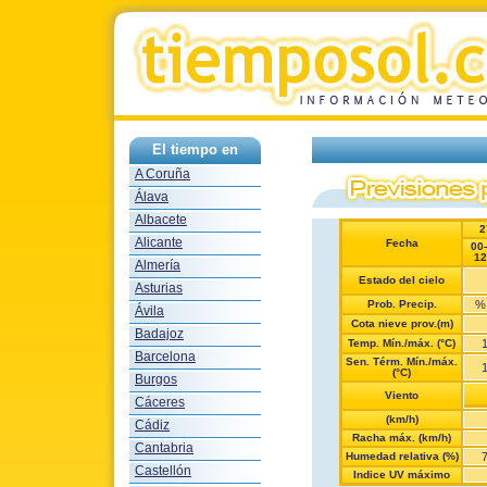
El tiempo en
A Coruña
Álava
Albacete
2
Alicante
Fecha
00
12
Almería
Estado del cielo
Asturias
Prob. Precip.
%
Ávila
Cota nieve prov.(m)
Badajoz
Temp. Mín./máx. (°C)
Barcelona
Sen. Térm. Mín./máx.
(°C)
Burgos
Viento
Cáceres
(km/h)
Cádiz
Racha máx. (km/h)
Cantabria
Humedad relativa (%)
Castellón
Indice UV máximo