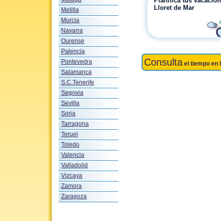
Planifica tus vacacio
Lloret de Mar
Melilla
Murcia
Navarra
Ourense
Palencia
Consulta
Pontevedra
el tiempo en 
Salamanca
S.C.Tenerife
Segovia
Sevilla
Soria
Tarragona
Teruel
Toledo
Valencia
Valladolid
Vizcaya
Zamora
Zaragoza