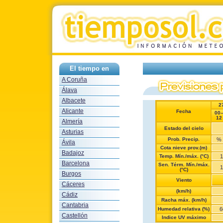
El tiempo en
A Coruña
Álava
Albacete
2
Alicante
Fecha
00
12
Almería
Estado del cielo
Asturias
Prob. Precip.
%
Ávila
Cota nieve prov.(m)
Badajoz
Temp. Mín./máx. (°C)
1
Barcelona
Sen. Térm. Mín./máx.
1
(°C)
Burgos
Viento
Cáceres
(km/h)
Cádiz
Racha máx. (km/h)
Cantabria
Humedad relativa (%)
6
Castellón
Indice UV máximo