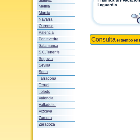
Planifica tus vacacio
Laguardia
Melilla
Murcia
Navarra
Ourense
Palencia
Consulta
Pontevedra
el tiempo en 
Salamanca
S.C.Tenerife
Segovia
Sevilla
Soria
Tarragona
Teruel
Toledo
Valencia
Valladolid
Vizcaya
Zamora
Zaragoza