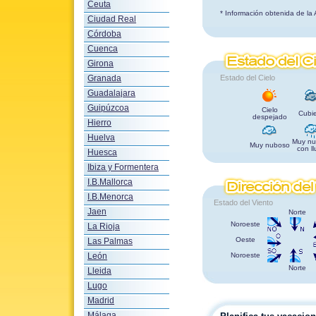
Ceuta
* Información obtenida de la
Ciudad Real
Córdoba
Cuenca
Girona
Granada
Estado del Cielo
Guadalajara
Guipúzcoa
Cielo
Cubie
despejado
Hierro
Huelva
Muy nu
Muy nuboso
con ll
Huesca
Ibiza y Formentera
I.B.Mallorca
I.B.Menorca
Estado del Viento
Jaen
Norte
Noroeste
La Rioja
Oeste
Las Palmas
León
Noroeste
Norte
Lleida
Lugo
Madrid
Málaga