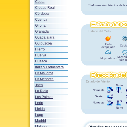
Ceuta
* Información obtenida de la
Ciudad Real
Córdoba
Cuenca
Girona
Granada
Estado del Cielo
Guadalajara
Guipúzcoa
Cielo
Cubie
despejado
Hierro
Huelva
Muy nu
Muy nuboso
con ll
Huesca
Ibiza y Formentera
I.B.Mallorca
I.B.Menorca
Estado del Viento
Jaen
Norte
Noroeste
La Rioja
Oeste
Las Palmas
León
Noroeste
Norte
Lleida
Lugo
Madrid
Málaga