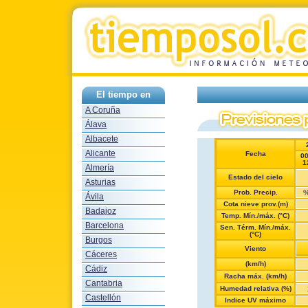
El tiempo en
A Coruña
Álava
Albacete
Alicante
Fecha
0
1
Almería
Estado del cielo
Asturias
Prob. Precip.
Ávila
Cota nieve prov.(m)
Badajoz
Temp. Mín./máx. (°C)
Barcelona
Sen. Térm. Mín./máx.
(°C)
Burgos
Viento
Cáceres
(km/h)
Cádiz
Racha máx. (km/h)
Cantabria
Humedad relativa (%)
Castellón
Indice UV máximo