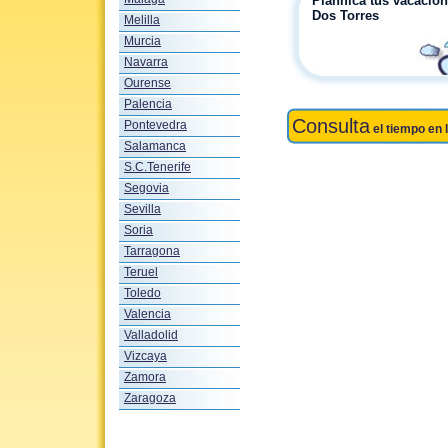
Planifica tus vacacio
Dos Torres
Melilla
Murcia
Navarra
Ourense
Palencia
Consulta
Pontevedra
el tiempo en 
Salamanca
S.C.Tenerife
Segovia
Sevilla
Soria
Tarragona
Teruel
Toledo
Valencia
Valladolid
Vizcaya
Zamora
Zaragoza