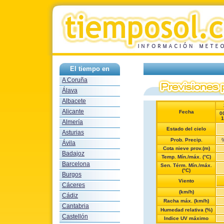
El tiempo en
A Coruña
Álava
Albacete
Alicante
Fecha
0
1
Almería
Estado del cielo
Asturias
Prob. Precip.
Ávila
Cota nieve prov.(m)
Badajoz
Temp. Mín./máx. (°C)
Barcelona
Sen. Térm. Mín./máx.
(°C)
Burgos
Viento
Cáceres
(km/h)
Cádiz
Racha máx. (km/h)
Cantabria
Humedad relativa (%)
Castellón
Indice UV máximo