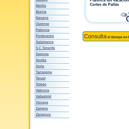
Planifica tus vacacio
Cortes de Pallás
Melilla
Murcia
Navarra
Ourense
Palencia
Consulta
Pontevedra
el tiempo en 
Salamanca
S.C.Tenerife
Segovia
Sevilla
Soria
Tarragona
Teruel
Toledo
Valencia
Valladolid
Vizcaya
Zamora
Zaragoza