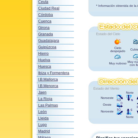
Ceuta
* Información obtenida de la
Ciudad Real
Córdoba
Cuenca
Girona
Granada
Estado del Cielo
Guadalajara
Guipúzcoa
Cielo
Cubie
despejado
Hierro
Huelva
Muy nu
Muy nuboso
con ll
Huesca
Ibiza y Formentera
I.B.Mallorca
I.B.Menorca
Estado del Viento
Jaen
Norte
Noroeste
La Rioja
Oeste
Las Palmas
León
Noroeste
Norte
Lleida
Lugo
Madrid
Málaga