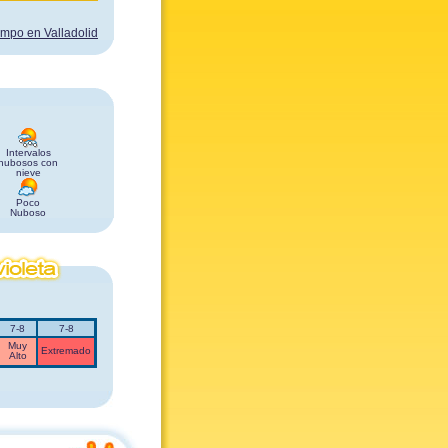
iempo en Valladolid
Intervalos
nubosos con
nieve
Poco
Nuboso
7-8
7-8
Muy
Extremado
Alto