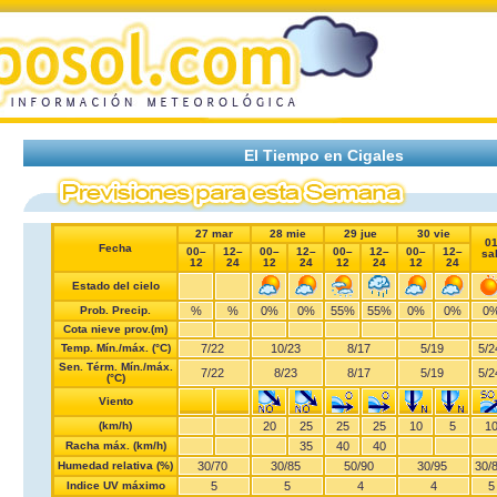
El Tiempo en Cigales
27 mar
28 mie
29 jue
30 vie
0
Fecha
00–
12–
00–
12–
00–
12–
00–
12–
sa
12
24
12
24
12
24
12
24
Estado del cielo
Prob. Precip.
%
%
0%
0%
55%
55%
0%
0%
0
Cota nieve prov.(m)
Temp. Mín./máx. (°C)
7
/
22
10
/
23
8
/
17
5
/
19
5
/
2
Sen. Térm. Mín./máx.
7
/
22
8
/
23
8
/
17
5
/
19
5
/
2
(°C)
Viento
(km/h)
20
25
25
25
10
5
1
Racha máx. (km/h)
35
40
40
Humedad relativa (%)
30
/
70
30
/
85
50
/
90
30
/
95
30
/
Indice UV máximo
5
5
4
4
5