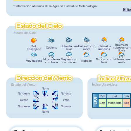
* Información obtenida de la Agencia Estatal de Meteorología
El t
Estado del Cielo
Intervalos
Cielo
Cubierto con
Cubierto con
Intervalos
Cubierto
nubosos con
despejado
lluvia
nieve
nubosos
lluvia
Muy nuboso
Muy nuboso
Nuboso con
Nuboso con
Muy nuboso
Nuboso
con lluvia
con nieve
lluvia
nieve
Estado del Viento
Índice Ultravioleta
Norte
Noroeste
Noreste
2-3
3-4
5-6
Oeste
este
Bajo
Moderado
Alto
Noroeste
Noreste
Norte