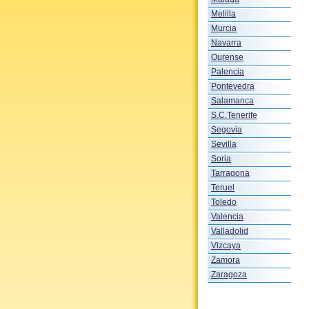
Melilla
Murcia
Navarra
Ourense
Palencia
Pontevedra
Salamanca
S.C.Tenerife
Segovia
Sevilla
Soria
Tarragona
Teruel
Toledo
Valencia
Valladolid
Vizcaya
Zamora
Zaragoza