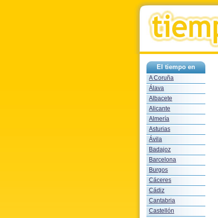
El tiempo en
A Coruña
Álava
Albacete
Alicante
Almería
Asturias
Ávila
Badajoz
Barcelona
Burgos
Cáceres
Cádiz
Cantabria
Castellón