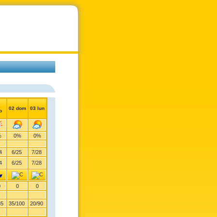
1
02 dom
03 lun
b
%
0%
0%
4
6
/
25
7
/
28
4
6
/
25
7
/
28
0
0
0
85
35
/
100
20
/
90