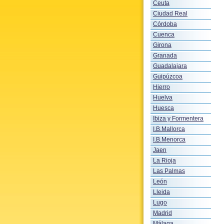
Ceuta
Ciudad Real
Córdoba
Cuenca
Girona
Granada
Guadalajara
Guipúzcoa
Hierro
Huelva
Huesca
Ibiza y Formentera
I.B.Mallorca
I.B.Menorca
Jaen
La Rioja
Las Palmas
León
Lleida
Lugo
Madrid
Málaga