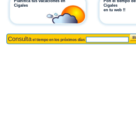
Planifica tus vacaciones en
Pon el tiempo de
Cigales
Cigales
en tu web !!
Consulta
el tiempo en los próximos días