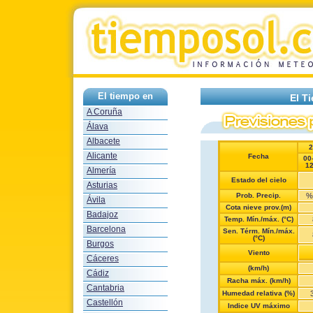
El tiempo en
El T
A Coruña
Álava
Albacete
2
Alicante
Fecha
00
1
Almería
Estado del cielo
Asturias
Prob. Precip.
%
Ávila
Cota nieve prov.(m)
Badajoz
Temp. Mín./máx. (°C)
Barcelona
Sen. Térm. Mín./máx.
(°C)
Burgos
Viento
Cáceres
(km/h)
Cádiz
Racha máx. (km/h)
Cantabria
Humedad relativa (%)
Castellón
Indice UV máximo