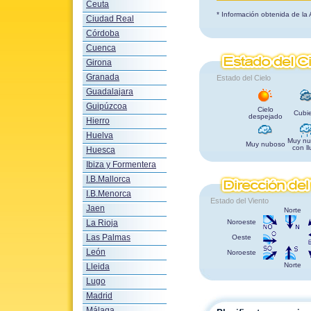
Ceuta
* Información obtenida de la
Ciudad Real
Córdoba
Cuenca
Girona
Granada
Estado del Cielo
Guadalajara
Guipúzcoa
Cielo
Cubie
despejado
Hierro
Huelva
Muy nu
Muy nuboso
con ll
Huesca
Ibiza y Formentera
I.B.Mallorca
I.B.Menorca
Estado del Viento
Jaen
Norte
La Rioja
Noroeste
Las Palmas
Oeste
León
Noroeste
Norte
Lleida
Lugo
Madrid
Málaga