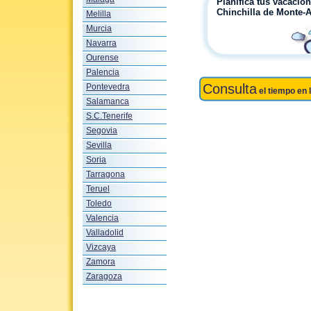
Planifica tus vacacio
Chinchilla de Monte-
Melilla
Murcia
Navarra
Ourense
Palencia
Consulta
Pontevedra
el tiempo en 
Salamanca
S.C.Tenerife
Segovia
Sevilla
Soria
Tarragona
Teruel
Toledo
Valencia
Valladolid
Vizcaya
Zamora
Zaragoza