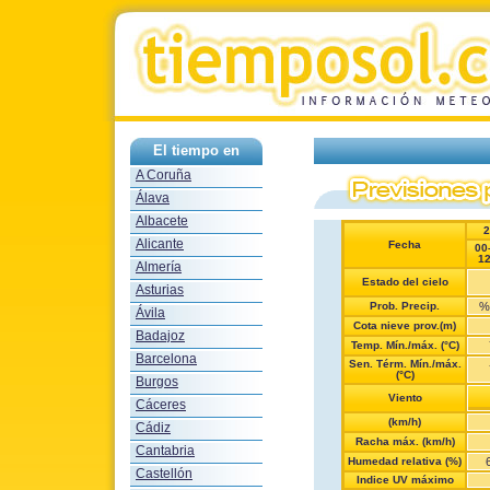
El tiempo en
A Coruña
Álava
Albacete
2
Alicante
Fecha
00
1
Almería
Estado del cielo
Asturias
Prob. Precip.
%
Ávila
Cota nieve prov.(m)
Badajoz
Temp. Mín./máx. (°C)
Barcelona
Sen. Térm. Mín./máx.
(°C)
Burgos
Viento
Cáceres
(km/h)
Cádiz
Racha máx. (km/h)
Cantabria
Humedad relativa (%)
Castellón
Indice UV máximo