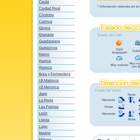
Ceuta
* Información obtenida de la
Ciudad Real
Córdoba
Cuenca
Girona
Granada
Estado del Cielo
Guadalajara
Guipúzcoa
Cielo
Cubie
despejado
Hierro
Huelva
Muy nu
Muy nuboso
con ll
Huesca
Ibiza y Formentera
I.B.Mallorca
I.B.Menorca
Estado del Viento
Jaen
Norte
La Rioja
Noroeste
Las Palmas
Oeste
León
Noroeste
Norte
Lleida
Lugo
Madrid
Málaga