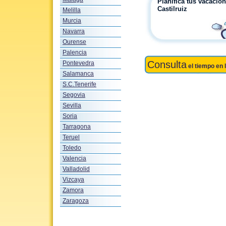
Planifica tus vacacio
Castilruiz
Melilla
Murcia
Navarra
Ourense
Palencia
Consulta
Pontevedra
el tiempo en 
Salamanca
S.C.Tenerife
Segovia
Sevilla
Soria
Tarragona
Teruel
Toledo
Valencia
Valladolid
Vizcaya
Zamora
Zaragoza