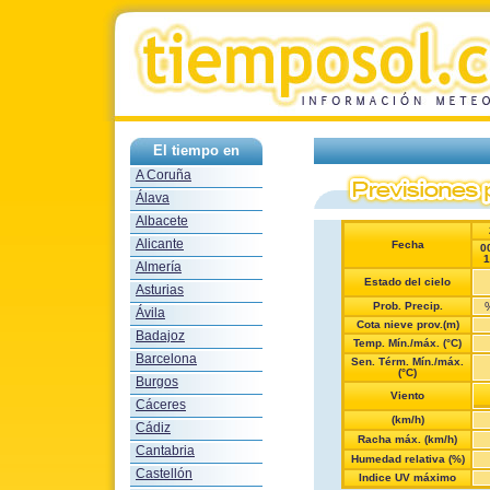
El tiempo en
A Coruña
Álava
Albacete
Alicante
Fecha
0
1
Almería
Estado del cielo
Asturias
Prob. Precip.
Ávila
Cota nieve prov.(m)
Badajoz
Temp. Mín./máx. (°C)
Barcelona
Sen. Térm. Mín./máx.
(°C)
Burgos
Viento
Cáceres
(km/h)
Cádiz
Racha máx. (km/h)
Cantabria
Humedad relativa (%)
Castellón
Indice UV máximo