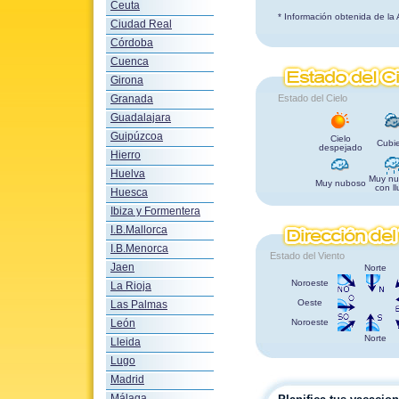
Ceuta
* Información obtenida de la
Ciudad Real
Córdoba
Cuenca
Girona
Granada
Estado del Cielo
Guadalajara
Guipúzcoa
Cielo
Cubie
despejado
Hierro
Huelva
Muy nu
Muy nuboso
con ll
Huesca
Ibiza y Formentera
I.B.Mallorca
I.B.Menorca
Estado del Viento
Jaen
Norte
Noroeste
La Rioja
Oeste
Las Palmas
León
Noroeste
Norte
Lleida
Lugo
Madrid
Málaga