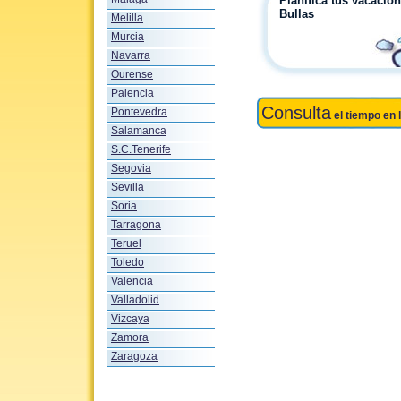
Planifica tus vacacio
Bullas
Melilla
Murcia
Navarra
Ourense
Palencia
Consulta
Pontevedra
el tiempo en 
Salamanca
S.C.Tenerife
Segovia
Sevilla
Soria
Tarragona
Teruel
Toledo
Valencia
Valladolid
Vizcaya
Zamora
Zaragoza