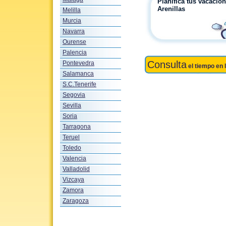
Planifica tus vacacio
Arenillas
Melilla
Murcia
Navarra
Ourense
Palencia
Consulta
Pontevedra
el tiempo en 
Salamanca
S.C.Tenerife
Segovia
Sevilla
Soria
Tarragona
Teruel
Toledo
Valencia
Valladolid
Vizcaya
Zamora
Zaragoza