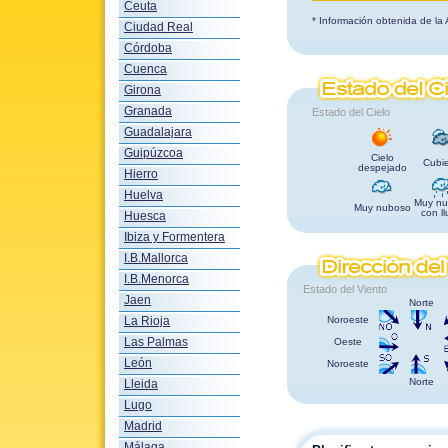
Ceuta
* Información obtenida de la
Ciudad Real
Córdoba
Cuenca
Girona
Granada
Estado del Cielo
Guadalajara
Guipúzcoa
Cielo
Cubie
despejado
Hierro
Huelva
Muy nu
Muy nuboso
con ll
Huesca
Ibiza y Formentera
I.B.Mallorca
I.B.Menorca
Estado del Viento
Jaen
Norte
La Rioja
Noroeste
Las Palmas
Oeste
León
Noroeste
Norte
Lleida
Lugo
Madrid
Málaga