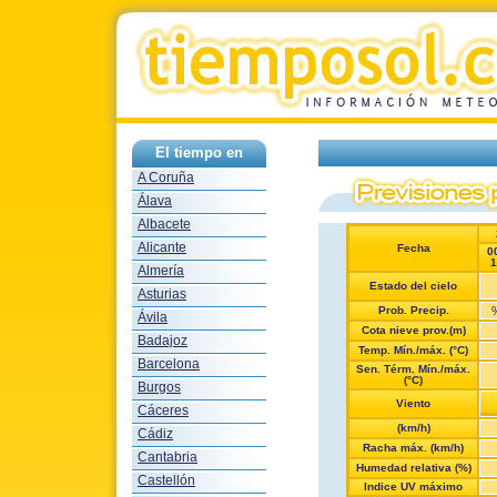
El tiempo en
A Coruña
Álava
Albacete
Alicante
Fecha
0
1
Almería
Estado del cielo
Asturias
Prob. Precip.
Ávila
Cota nieve prov.(m)
Badajoz
Temp. Mín./máx. (°C)
Barcelona
Sen. Térm. Mín./máx.
(°C)
Burgos
Viento
Cáceres
(km/h)
Cádiz
Racha máx. (km/h)
Cantabria
Humedad relativa (%)
Castellón
Indice UV máximo