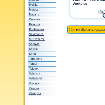
Planifica tus vacacio
Anchuras
Melilla
Murcia
Navarra
Ourense
Palencia
Consulta
Pontevedra
el tiempo en 
Salamanca
S.C.Tenerife
Segovia
Sevilla
Soria
Tarragona
Teruel
Toledo
Valencia
Valladolid
Vizcaya
Zamora
Zaragoza