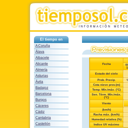
El tiempo en
A Coruña
Álava
Albacete
Alicante
Fecha
0
1
Almería
Estado del cielo
Asturias
Prob. Precip.
Ávila
Cota nieve prov.(m)
Badajoz
Temp. Mín./máx. (°C)
Barcelona
Sen. Térm. Mín./máx.
(°C)
Burgos
Viento
Cáceres
(km/h)
Cádiz
Racha máx. (km/h)
Cantabria
Humedad relativa (%)
Castellón
Indice UV máximo