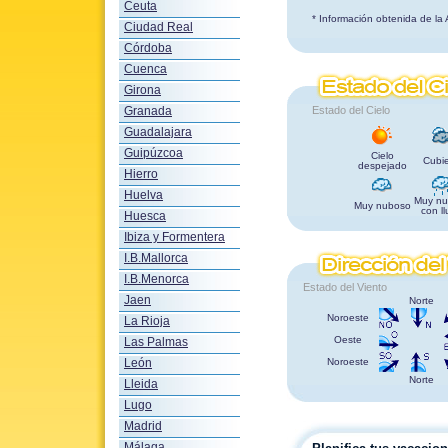
Ceuta
* Información obtenida de la
Ciudad Real
Córdoba
Cuenca
Girona
Granada
Estado del Cielo
Guadalajara
Guipúzcoa
Cielo
Cubie
despejado
Hierro
Huelva
Muy nu
Muy nuboso
con ll
Huesca
Ibiza y Formentera
I.B.Mallorca
I.B.Menorca
Estado del Viento
Jaen
Norte
Noroeste
La Rioja
Oeste
Las Palmas
León
Noroeste
Norte
Lleida
Lugo
Madrid
Málaga