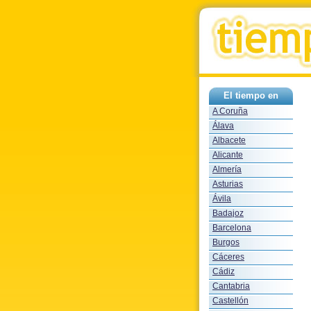
El tiempo en
A Coruña
Álava
Albacete
Alicante
Almería
Asturias
Ávila
Badajoz
Barcelona
Burgos
Cáceres
Cádiz
Cantabria
Castellón