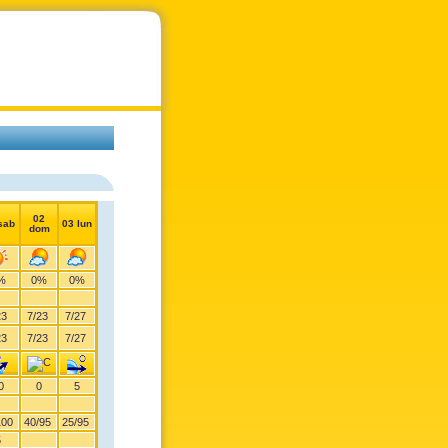
02
sab
03 lun
dom
%
0%
0%
23
7
/
23
7
/
27
23
7
/
23
7
/
27
0
0
5
100
40
/
95
25
/
95
5