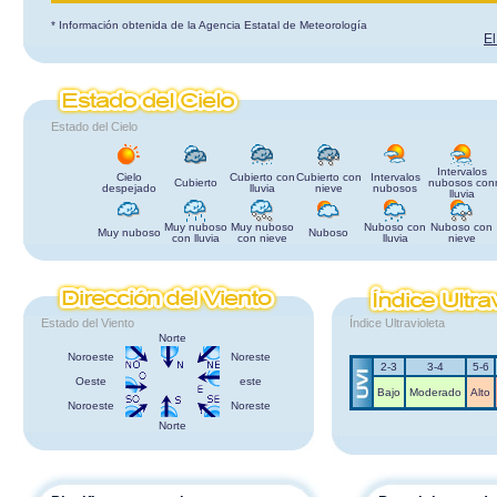
* Información obtenida de la Agencia Estatal de Meteorología
El
Estado del Cielo
Intervalos
Cielo
Cubierto con
Cubierto con
Intervalos
Cubierto
nubosos con
despejado
lluvia
nieve
nubosos
lluvia
Muy nuboso
Muy nuboso
Nuboso con
Nuboso con
Muy nuboso
Nuboso
con lluvia
con nieve
lluvia
nieve
Estado del Viento
Índice Ultravioleta
Norte
Noroeste
Noreste
2-3
3-4
5-6
Oeste
este
Bajo
Moderado
Alto
Noroeste
Noreste
Norte