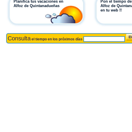
Planifica tus vacaciones en
Pon el tiempo de
Alfoz de Quintanadueñas
Alfoz de Quinta
en tu web !!
Consulta
el tiempo en los próximos días