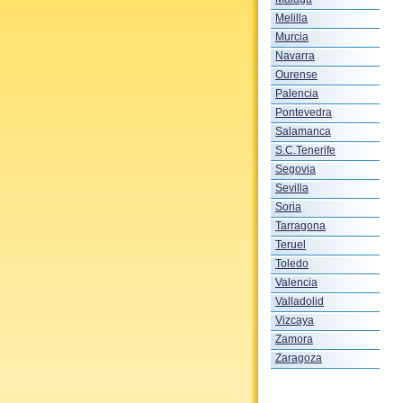
Melilla
Murcia
Navarra
Ourense
Palencia
Pontevedra
Salamanca
S.C.Tenerife
Segovia
Sevilla
Soria
Tarragona
Teruel
Toledo
Valencia
Valladolid
Vizcaya
Zamora
Zaragoza