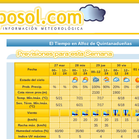
El Tiempo en Alfoz de Quintanadueñas
27 mar
28 mie
29 jue
30 vie
Fecha
01 
00–
12–
00–
12–
12–
00–
12–
00–12
12
24
12
24
24
12
24
Estado del cielo
Prob. Precip.
%
%
0%
5%
100%
90%
20%
0%
0
Cota nieve prov.(m)
2100
1900
Temp. Mín./máx. (°C)
5
/
21
7
/
21
7
/
17
6
/
18
4
/
Sen. Térm. Mín./máx.
5
/
21
6
/
21
7
/
17
6
/
18
4
/
(°C)
Viento
(km/h)
20
20
20
20
15
15
1
Racha máx. (km/h)
35
35
Humedad relativa (%)
60
/
90
35
/
90
45
/
90
35
/
100
35
/
Indice UV máximo
5
5
4
4