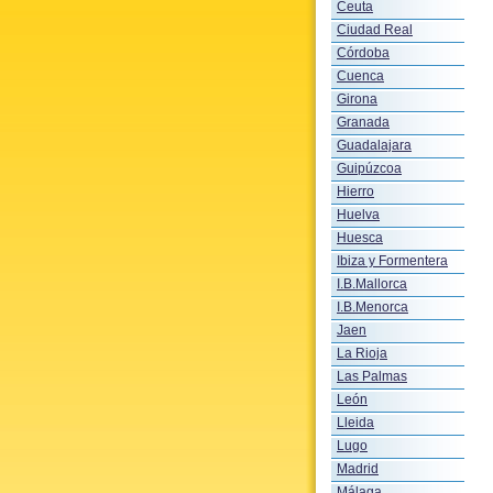
Ceuta
Ciudad Real
Córdoba
Cuenca
Girona
Granada
Guadalajara
Guipúzcoa
Hierro
Huelva
Huesca
Ibiza y Formentera
I.B.Mallorca
I.B.Menorca
Jaen
La Rioja
Las Palmas
León
Lleida
Lugo
Madrid
Málaga