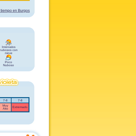
 tiempo en Burgos
Intervalos
nubosos con
nieve
Poco
Nuboso
7-8
7-8
Muy
Extremado
Alto