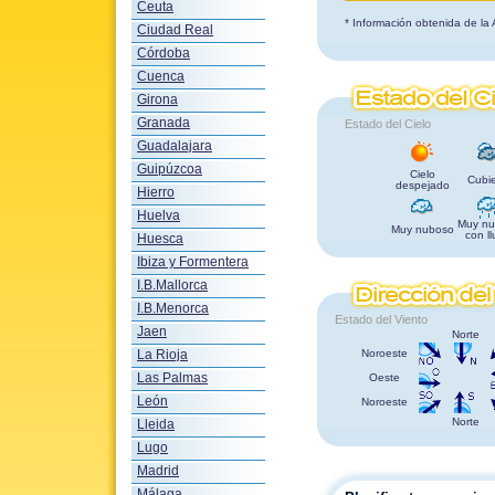
Ceuta
* Información obtenida de la
Ciudad Real
Córdoba
Cuenca
Girona
Granada
Estado del Cielo
Guadalajara
Guipúzcoa
Cielo
Cubie
despejado
Hierro
Huelva
Muy nu
Muy nuboso
con ll
Huesca
Ibiza y Formentera
I.B.Mallorca
I.B.Menorca
Estado del Viento
Jaen
Norte
La Rioja
Noroeste
Las Palmas
Oeste
León
Noroeste
Norte
Lleida
Lugo
Madrid
Málaga