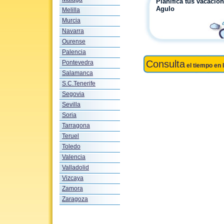
Planifica tus vacacio
Agulo
Melilla
Murcia
Navarra
Ourense
Palencia
Consulta
Pontevedra
el tiempo en 
Salamanca
S.C.Tenerife
Segovia
Sevilla
Soria
Tarragona
Teruel
Toledo
Valencia
Valladolid
Vizcaya
Zamora
Zaragoza