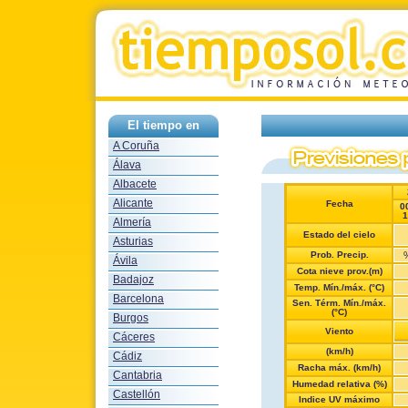
El tiempo en
A Coruña
Álava
Albacete
Alicante
Fecha
0
1
Almería
Estado del cielo
Asturias
Prob. Precip.
Ávila
Cota nieve prov.(m)
Badajoz
Temp. Mín./máx. (°C)
Barcelona
Sen. Térm. Mín./máx.
(°C)
Burgos
Viento
Cáceres
(km/h)
Cádiz
Racha máx. (km/h)
Cantabria
Humedad relativa (%)
Castellón
Indice UV máximo