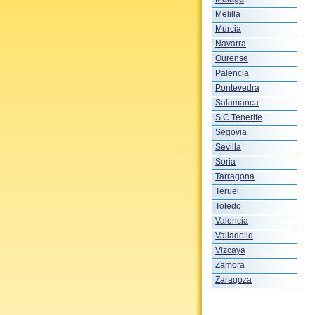
Melilla
Murcia
Navarra
Ourense
Palencia
Pontevedra
Salamanca
S.C.Tenerife
Segovia
Sevilla
Soria
Tarragona
Teruel
Toledo
Valencia
Valladolid
Vizcaya
Zamora
Zaragoza