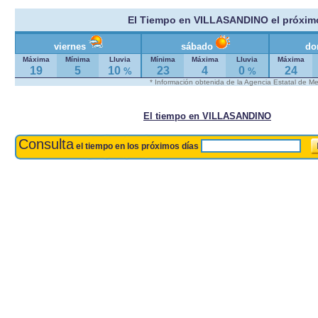
El Tiempo en VILLASANDINO el próxim
viernes
sábado
do
Máxima
Mínima
Lluvia
Mínima
Máxima
Lluvia
Máxima
19
5
10
23
4
0
24
%
%
* Información obtenida de la Agencia Estatal de M
El tiempo en VILLASANDINO
Consulta
el tiempo en los próximos días