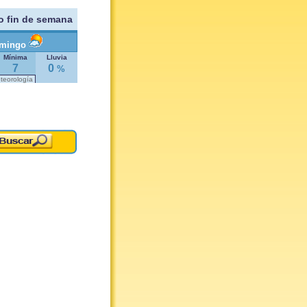
o fin de semana
mingo
Mínima
Lluvia
7
0
%
eteorología