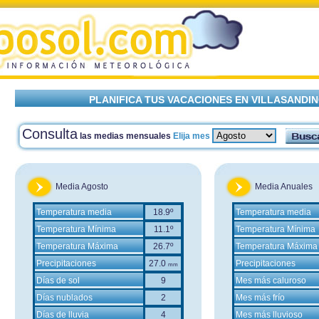
PLANIFICA TUS VACACIONES EN VILLASANDI
Consulta
las medias mensuales
Elija mes
Media Agosto
Media Anuales
Temperatura media
18.9º
Temperatura media
Temperatura Mínima
11.1º
Temperatura Mínima
Temperatura Máxima
26.7º
Temperatura Máxima
Precipitaciones
27.0
Precipitaciones
mm
Días de sol
9
Mes más caluroso
Días nublados
2
Mes más frío
Días de lluvia
4
Mes más lluvioso