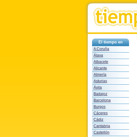
El tiempo en
A Coruña
Álava
Albacete
Alicante
Almería
Asturias
Ávila
Badajoz
Barcelona
Burgos
Cáceres
Cádiz
Cantabria
Castellón