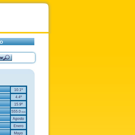
NO
10.1º
4.4º
15.9º
555.0
mm
Agosto
Enero
Mayo