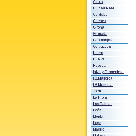
Ceuta
Ciudad Real
Córdoba
Cuenca
Girona
Granada
Guadalajara
Guipúzcoa
Hierro
Huelva
Huesca
Ibiza y Formentera
I.B.Mallorca
I.B.Menorca
Jaen
La Rioja
Las Palmas
León
Lleida
Lugo
Madrid
Málaga