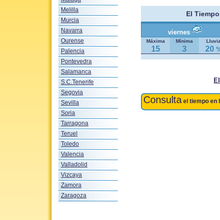
Melilla
El Tiempo
Murcia
Navarra
viernes
Ourense
Máxima
Mínima
Lluvi
15
3
20
Palencia
Pontevedra
Salamanca
E
S.C.Tenerife
Segovia
Consulta
el tiempo en 
Sevilla
Soria
Tarragona
Teruel
Toledo
Valencia
Valladolid
Vizcaya
Zamora
Zaragoza