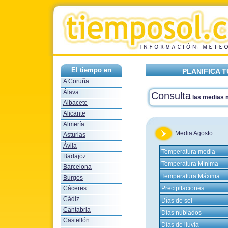
El tiempo en
PLANIFICA T
A Coruña
Álava
Consulta
las medias
Albacete
Alicante
Almería
Media Agosto
Asturias
Ávila
Temperatura media
Badajoz
Temperatura Mínima
Barcelona
Temperatura Máxima
Burgos
Cáceres
Precipitaciones
Cádiz
Días de sol
Cantabria
Días nublados
Castellón
Días de lluvia