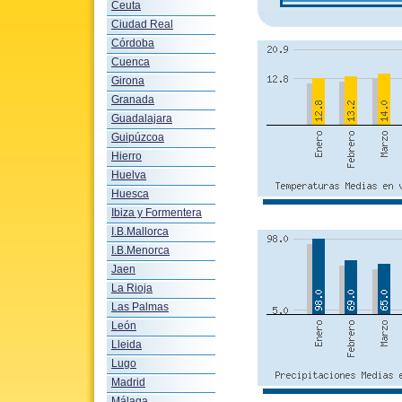
Ceuta
Ciudad Real
Córdoba
Cuenca
Girona
Granada
Guadalajara
Guipúzcoa
Hierro
Huelva
Huesca
Ibiza y Formentera
I.B.Mallorca
I.B.Menorca
Jaen
La Rioja
Las Palmas
León
Lleida
Lugo
Madrid
Málaga