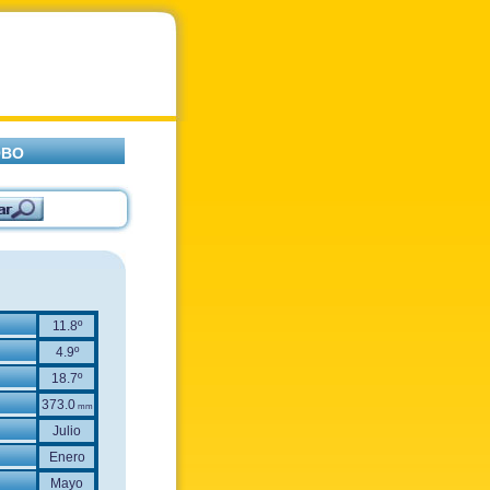
OBO
11.8º
4.9º
18.7º
373.0
mm
Julio
Enero
Mayo