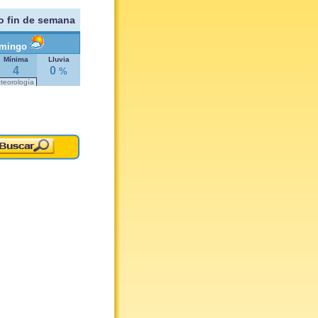
o fin de semana
mingo
Mínima
Lluvia
4
0
%
eteorología