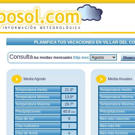
PLANIFICA TUS VACACIONES EN VILLAR DEL C
Consulta
las medias mensuales
Elija mes
Media Agosto
Media Anuales
Temperatura media
21.3º
Temperatura media
Temperatura Mínima
13.0º
Temperatura Mínima
Temperatura Máxima
29.7º
Temperatura Máxima
Precipitaciones
40.0
Precipitaciones
mm
Días de sol
9
Mes más caluroso
Días nublados
1
Mes más frío
Días de lluvia
4
Mes más lluvioso