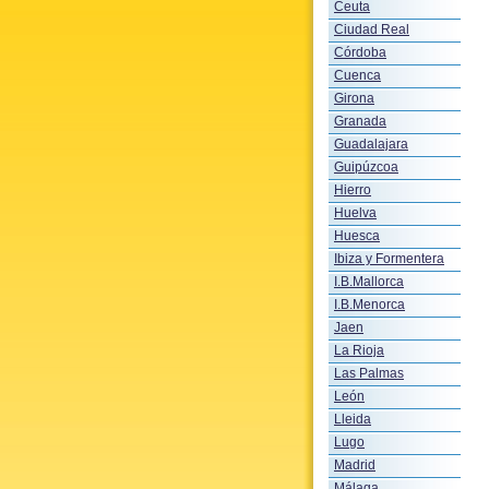
Ceuta
Ciudad Real
Córdoba
Cuenca
Girona
Granada
Guadalajara
Guipúzcoa
Hierro
Huelva
Huesca
Ibiza y Formentera
I.B.Mallorca
I.B.Menorca
Jaen
La Rioja
Las Palmas
León
Lleida
Lugo
Madrid
Málaga