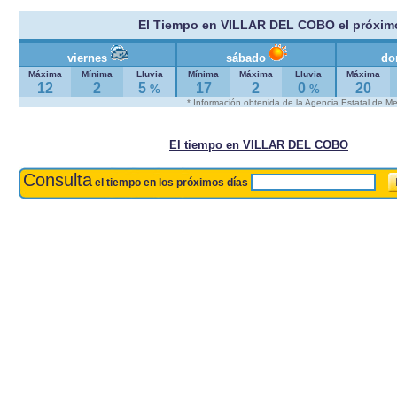
El Tiempo en VILLAR DEL COBO el próxim
viernes
sábado
do
Máxima
Mínima
Lluvia
Mínima
Máxima
Lluvia
Máxima
12
2
5
17
2
0
20
%
%
* Información obtenida de la Agencia Estatal de M
El tiempo en VILLAR DEL COBO
Consulta
el tiempo en los próximos días