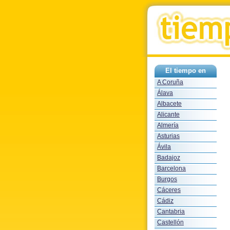
El tiempo en
A Coruña
Álava
Albacete
Alicante
Almería
Asturias
Ávila
Badajoz
Barcelona
Burgos
Cáceres
Cádiz
Cantabria
Castellón