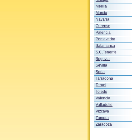
Melilla
Murcia
Navarra
Ourense
Palencia
Pontevedra
Salamanca
S.C.Tenerife
Segovia
Sevilla
Soria
Tarragona
Teruel
Toledo
Valencia
Valladolid
Vizcaya
Zamora
Zaragoza