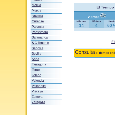
Melilla
El Tiempo
Murcia
Navarra
viernes
Ourense
Máxima
Mínima
Lluvi
14
4
60
Palencia
Pontevedra
Salamanca
El
S.C.Tenerife
Segovia
Consulta
el tiempo en 
Sevilla
Soria
Tarragona
Teruel
Toledo
Valencia
Valladolid
Vizcaya
Zamora
Zaragoza