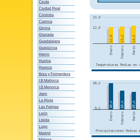
Ceuta
Ciudad Real
Córdoba
Cuenca
Girona
Granada
Guadalajara
Guipúzcoa
Hierro
Huelva
Huesca
Ibiza y Formentera
I.B.Mallorca
I.B.Menorca
Jaen
La Rioja
Las Palmas
León
Lleida
Lugo
Madrid
Málaga