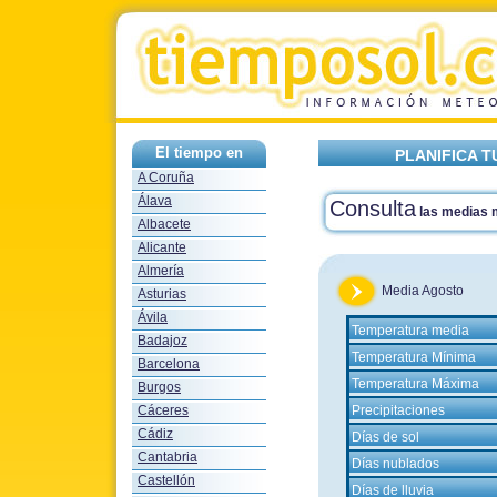
El tiempo en
PLANIFICA T
A Coruña
Álava
Consulta
las medias
Albacete
Alicante
Almería
Media Agosto
Asturias
Ávila
Temperatura media
Badajoz
Temperatura Mínima
Barcelona
Temperatura Máxima
Burgos
Cáceres
Precipitaciones
Cádiz
Días de sol
Cantabria
Días nublados
Castellón
Días de lluvia