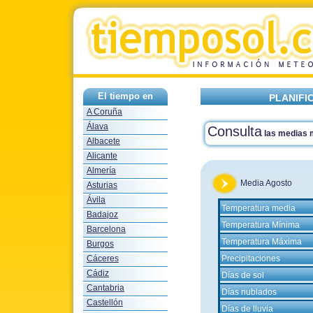
El tiempo en
PLANIFI
A Coruña
Álava
Consulta
las medias
Albacete
Alicante
Almería
Media Agosto
Asturias
Ávila
Temperatura media
Badajoz
Temperatura Mínima
Barcelona
Temperatura Máxima
Burgos
Cáceres
Precipitaciones
Cádiz
Días de sol
Cantabria
Días nublados
Castellón
Días de lluvia