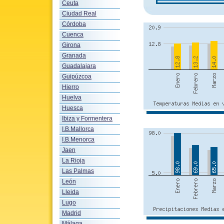
Ceuta
Ciudad Real
Córdoba
Cuenca
Girona
Granada
Guadalajara
Guipúzcoa
Hierro
Huelva
Huesca
Ibiza y Formentera
I.B.Mallorca
I.B.Menorca
Jaen
La Rioja
Las Palmas
León
Lleida
Lugo
Madrid
Málaga