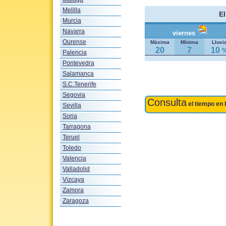
Melilla
E
Murcia
Navarra
viernes
Ourense
Máxima
Mínima
Lluvi
20
7
10
Palencia
Pontevedra
Salamanca
S.C.Tenerife
Segovia
Consulta
el tiempo en 
Sevilla
Soria
Tarragona
Teruel
Toledo
Valencia
Valladolid
Vizcaya
Zamora
Zaragoza