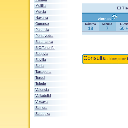
Melilla
El Ti
Murcia
Navarra
viernes
Ourense
Máxima
Mínima
Lluvi
18
7
50
Palencia
Pontevedra
Salamanca
S.C.Tenerife
Segovia
Consulta
el tiempo en 
Sevilla
Soria
Tarragona
Teruel
Toledo
Valencia
Valladolid
Vizcaya
Zamora
Zaragoza