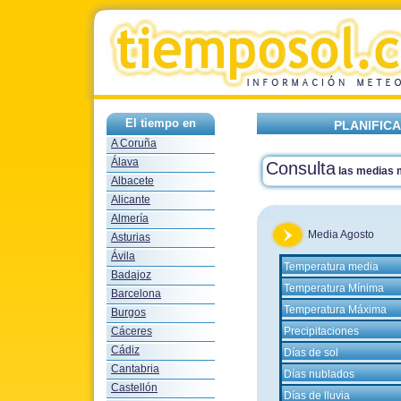
El tiempo en
PLANIFIC
A Coruña
Álava
Consulta
las medias
Albacete
Alicante
Almería
Media Agosto
Asturias
Ávila
Temperatura media
Badajoz
Temperatura Mínima
Barcelona
Temperatura Máxima
Burgos
Cáceres
Precipitaciones
Cádiz
Días de sol
Cantabria
Días nublados
Castellón
Días de lluvia