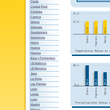
Ceuta
Ciudad Real
Córdoba
Cuenca
Girona
Granada
Guadalajara
Guipúzcoa
Hierro
Huelva
Huesca
Ibiza y Formentera
I.B.Mallorca
I.B.Menorca
Jaen
La Rioja
Las Palmas
León
Lleida
Lugo
Madrid
Málaga