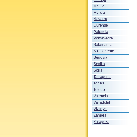
Melilla
Murcia
Navarra
Ourense
Palencia
Pontevedra
Salamanca
S.C.Tenerife
Segovia
Sevilla
Soria
Tarragona
Teruel
Toledo
Valencia
Valladolid
Vizcaya
Zamora
Zaragoza