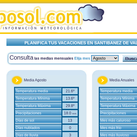
PLANIFICA TUS VACACIONES EN SANTIBANEZ DE V
Consulta
las medias mensuales
Elija mes
Media Agosto
Media Anuales
Temperatura media
21.6º
Temperatura media
Temperatura Mínima
13.6º
Temperatura Mínima
Temperatura Máxima
29.8º
Temperatura Máxima
Precipitaciones
18.0
Precipitaciones
mm
Días de sol
13
Mes más caluroso
Días nublados
0
Mes más frío
Días de lluvia
3
Mes más lluvioso