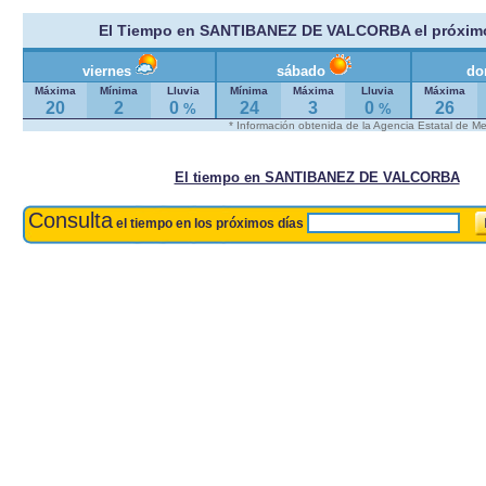
El Tiempo en SANTIBANEZ DE VALCORBA el próximo
viernes
sábado
do
Máxima
Mínima
Lluvia
Mínima
Máxima
Lluvia
Máxima
20
2
0
24
3
0
26
%
%
* Información obtenida de la Agencia Estatal de M
El tiempo en SANTIBANEZ DE VALCORBA
Consulta
el tiempo en los próximos días