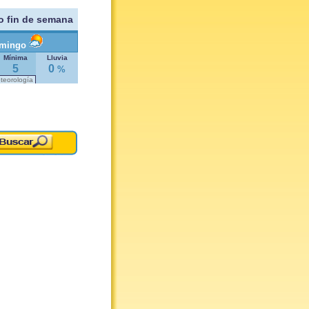
 fin de semana
mingo
Mínima
Lluvia
5
0
%
eteorología