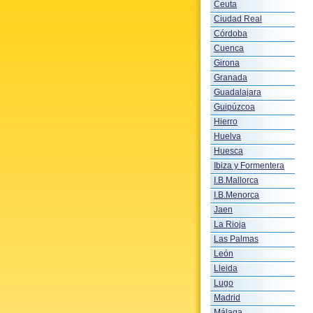
Ceuta
Ciudad Real
Córdoba
Cuenca
Girona
Granada
Guadalajara
Guipúzcoa
Hierro
Huelva
Huesca
Ibiza y Formentera
I.B.Mallorca
I.B.Menorca
Jaen
La Rioja
Las Palmas
León
Lleida
Lugo
Madrid
Málaga