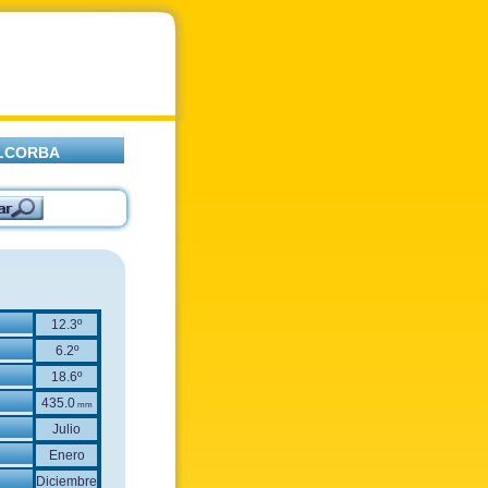
ALCORBA
12.3º
6.2º
18.6º
435.0
mm
Julio
Enero
Diciembre