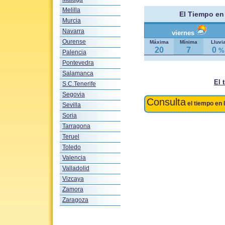
Melilla
El Tiempo e
Murcia
Navarra
viernes
Ourense
Máxima
Mínima
Lluvi
20
7
0
%
Palencia
Pontevedra
Salamanca
El
S.C.Tenerife
Segovia
Consulta
el tiempo en 
Sevilla
Soria
Tarragona
Teruel
Toledo
Valencia
Valladolid
Vizcaya
Zamora
Zaragoza