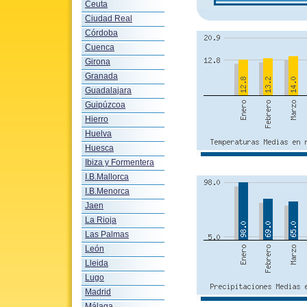
Ceuta
Ciudad Real
Córdoba
Cuenca
Girona
Granada
Guadalajara
Guipúzcoa
Hierro
Huelva
Huesca
Ibiza y Formentera
I.B.Mallorca
I.B.Menorca
Jaen
La Rioja
Las Palmas
León
Lleida
Lugo
Madrid
Málaga