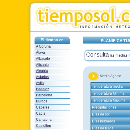
El tiempo en
PLANIFICA T
A Coruña
Álava
Consulta
las medias
Albacete
Alicante
Almería
Media Agosto
Asturias
Ávila
Temperatura media
Badajoz
Temperatura Mínima
Barcelona
Temperatura Máxima
Burgos
Cáceres
Precipitaciones
Cádiz
Días de sol
Cantabria
Días nublados
Castellón
Días de lluvia