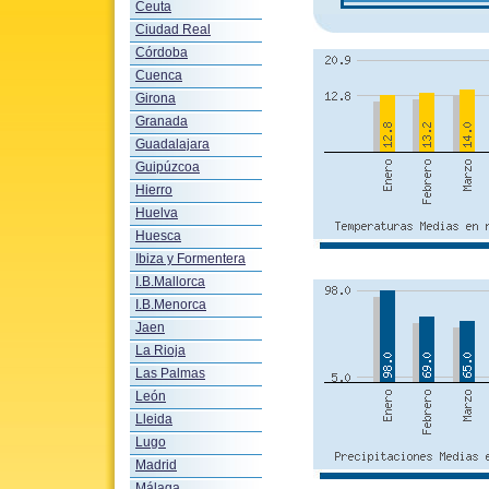
Ceuta
Ciudad Real
Córdoba
Cuenca
Girona
Granada
Guadalajara
Guipúzcoa
Hierro
Huelva
Huesca
Ibiza y Formentera
I.B.Mallorca
I.B.Menorca
Jaen
La Rioja
Las Palmas
León
Lleida
Lugo
Madrid
Málaga