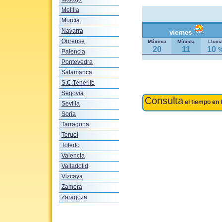
Melilla
Murcia
Navarra
viernes
Ourense
Máxima
Mínima
Lluvi
20
11
10
Palencia
Pontevedra
Salamanca
S.C.Tenerife
Segovia
Consulta
el tiempo en 
Sevilla
Soria
Tarragona
Teruel
Toledo
Valencia
Valladolid
Vizcaya
Zamora
Zaragoza