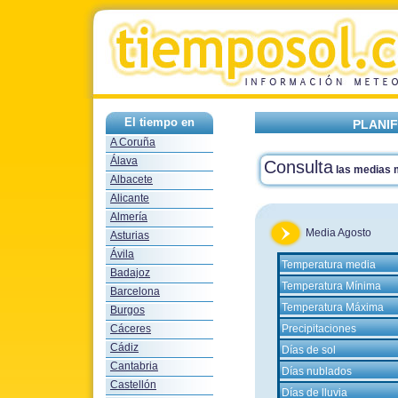
El tiempo en
PLANIF
A Coruña
Álava
Consulta
las medias
Albacete
Alicante
Almería
Media Agosto
Asturias
Ávila
Temperatura media
Badajoz
Temperatura Mínima
Barcelona
Temperatura Máxima
Burgos
Cáceres
Precipitaciones
Cádiz
Días de sol
Cantabria
Días nublados
Castellón
Días de lluvia