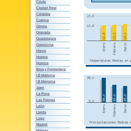
Ceuta
Ciudad Real
Córdoba
Cuenca
Girona
Granada
Guadalajara
Guipúzcoa
Hierro
Huelva
Huesca
Ibiza y Formentera
I.B.Mallorca
I.B.Menorca
Jaen
La Rioja
Las Palmas
León
Lleida
Lugo
Madrid
Málaga