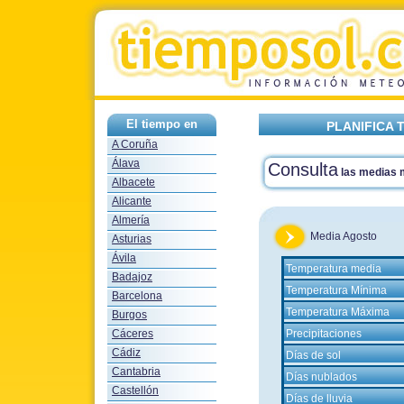
El tiempo en
PLANIFICA 
A Coruña
Álava
Consulta
las medias
Albacete
Alicante
Almería
Media Agosto
Asturias
Ávila
Temperatura media
Badajoz
Temperatura Mínima
Barcelona
Temperatura Máxima
Burgos
Cáceres
Precipitaciones
Cádiz
Días de sol
Cantabria
Días nublados
Castellón
Días de lluvia