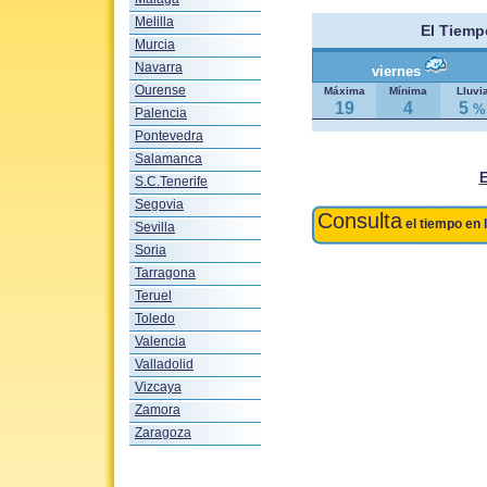
Melilla
El Tiem
Murcia
Navarra
viernes
Ourense
Máxima
Mínima
Lluvi
19
4
5
%
Palencia
Pontevedra
Salamanca
S.C.Tenerife
Segovia
Consulta
el tiempo en 
Sevilla
Soria
Tarragona
Teruel
Toledo
Valencia
Valladolid
Vizcaya
Zamora
Zaragoza