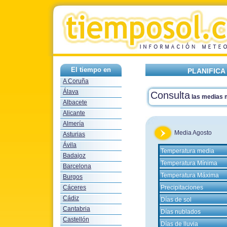
El tiempo en
PLANIFICA
A Coruña
Álava
Consulta
las medias
Albacete
Alicante
Almería
Media Agosto
Asturias
Ávila
Temperatura media
Badajoz
Temperatura Mínima
Barcelona
Temperatura Máxima
Burgos
Cáceres
Precipitaciones
Cádiz
Días de sol
Cantabria
Días nublados
Castellón
Días de lluvia