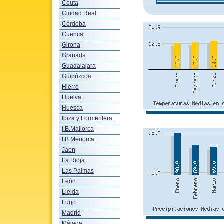
Ceuta
Ciudad Real
Córdoba
Cuenca
Girona
Granada
Guadalajara
Guipúzcoa
Hierro
Huelva
Huesca
Ibiza y Formentera
I.B.Mallorca
I.B.Menorca
Jaen
La Rioja
Las Palmas
León
Lleida
Lugo
Madrid
Málaga