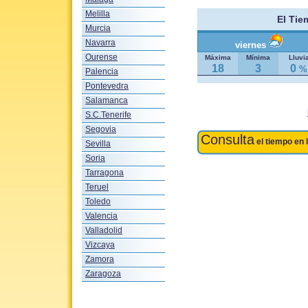
Melilla
El Ti
Murcia
Navarra
viernes
Ourense
Máxima
Mínima
Lluvi
18
3
0
%
Palencia
Pontevedra
Salamanca
S.C.Tenerife
Segovia
Consulta
el tiempo en 
Sevilla
Soria
Tarragona
Teruel
Toledo
Valencia
Valladolid
Vizcaya
Zamora
Zaragoza