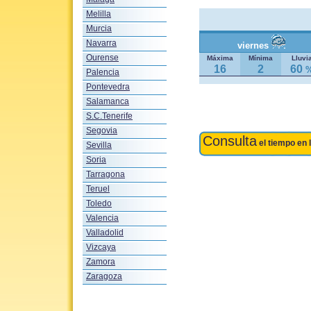
Melilla
Murcia
Navarra
viernes
Ourense
Máxima
Mínima
Lluvi
16
2
60
Palencia
Pontevedra
Salamanca
S.C.Tenerife
Segovia
Consulta
el tiempo en 
Sevilla
Soria
Tarragona
Teruel
Toledo
Valencia
Valladolid
Vizcaya
Zamora
Zaragoza