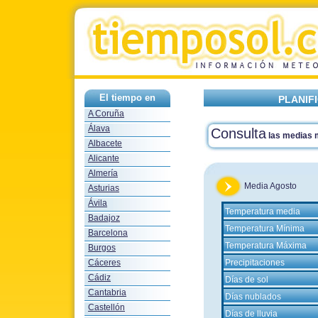
El tiempo en
PLANIF
A Coruña
Álava
Consulta
las medias
Albacete
Alicante
Almería
Media Agosto
Asturias
Ávila
Temperatura media
Badajoz
Temperatura Mínima
Barcelona
Temperatura Máxima
Burgos
Cáceres
Precipitaciones
Cádiz
Días de sol
Cantabria
Días nublados
Castellón
Días de lluvia