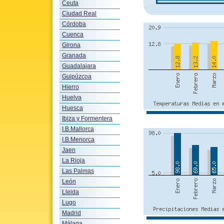
Ceuta
Ciudad Real
Córdoba
Cuenca
Girona
Granada
Guadalajara
Guipúzcoa
Hierro
Huelva
Huesca
Ibiza y Formentera
I.B.Mallorca
I.B.Menorca
Jaen
La Rioja
Las Palmas
León
Lleida
Lugo
Madrid
Málaga